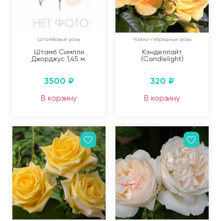
Штамбовые розы
Чайно-гибридные розы
Штамб Симпли
Кэнделлайт
Джорджус 1,45 м.
(Candlelight)
3500
₽
320
₽
В корзину
В корзину