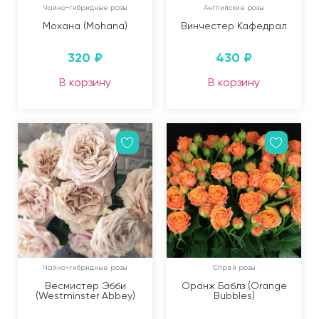
Чайно-гибридные розы
Английские розы
Мохана (Mohana)
Винчестер Кафедрал
320
₽
430
₽
В корзину
В корзину
Чайно-гибридные розы
Спрей розы
Весмистер Эбби
Оранж Баблз (Orange
(Westminster Abbey)
Bubbles)