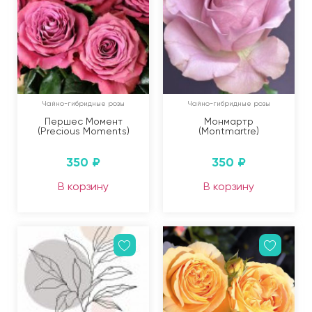
Чайно-гибридные розы
Чайно-гибридные розы
Першес Момент
Монмартр
(Precious Moments)
(Montmartre)
350
₽
350
₽
В корзину
В корзину