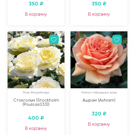
350
₽
350
₽
В корзину
В корзину
Розы Флорибунда
Чайно-гибридные розы
Стокгольм (Stockholm
Ашрам (Ashram)
(Poulcas033))
320
₽
400
₽
В корзину
В корзину