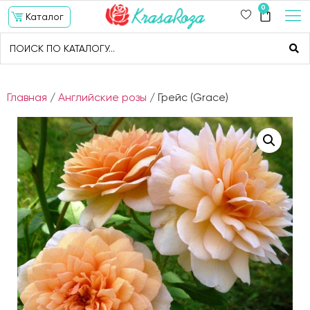
0
Каталог
Главная
/
Английские розы
/ Грейс (Grace)