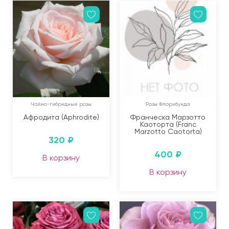
Чайно-гибридные розы
Розы Флорибунда
Афродита (Aphrodite)
Франческа Марзотто
Каоторта (Franc
Marzotto Caotorta)
320
₽
400
₽
В корзину
В корзину