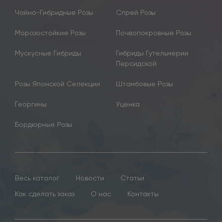
Чайно-Гибридные Розы
Спрей Розы
Морозостойкие Розы
Почвопокровные Розы
Мускусные Гибриды
Гибриды Гутельмерии
Персидской
Розы Японской Селекции
Штамбовые Розы
Георгины
Уценка
Бордюрные Розы
Весь каталог
Новости
Статьи
Как сделать заказ
О нас
Контакты