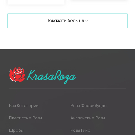
Показать больше
Без Категории
Розы Флорибунда
Плетистые Розы
Английские Розы
Шрабы
Розы Гийо