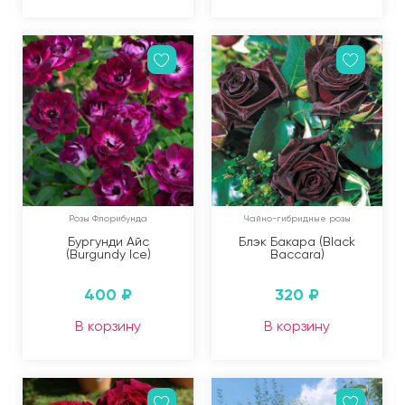
Розы Флорибунда
Чайно-гибридные розы
Бургунди Айс
Блэк Бакара (Black
(Burgundy Ice)
Baccara)
400
₽
320
₽
В корзину
В корзину