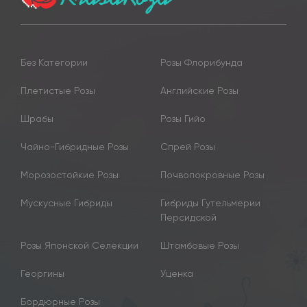
Без Категории
Розы Флорибунда
Плетистые Розы
Английские Розы
Шрабы
Розы Гийо
Чайно-Гибридные Розы
Спрей Розы
Морозостойкие Розы
Почвопокровные Розы
Мускусные Гибриды
Гибриды Гутельмерии
Персидской
Розы Японской Селекции
Штамбовые Розы
Георгины
Уценка
Бордюрные Розы