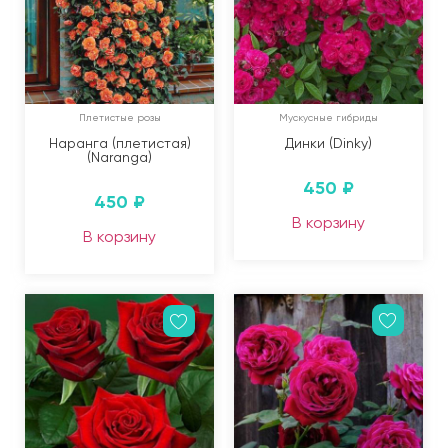
Плетистые розы
Мускусные гибриды
Наранга (плетистая)
Динки (Dinky)
(Naranga)
450
₽
450
₽
В корзину
В корзину