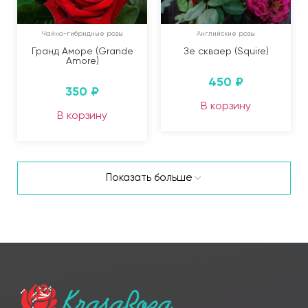
Чайно-гибридные розы
Английские розы
Гранд Аморе (Grande
Зе скваер (Squire)
Amore)
450
₽
350
₽
В корзину
В корзину
Показать больше