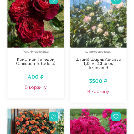
Розы Флорибунда
Штамбовые розы
Кристиан Тетедой
Штамб Шарль Азнавур
(Christian Tetedoie)
1,35 м. (Charles
Aznavour)
400
₽
3500
₽
В корзину
В корзину