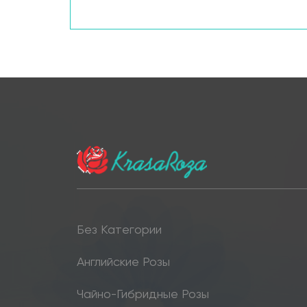
Без Категории
Английские Розы
Чайно-Гибридные Розы