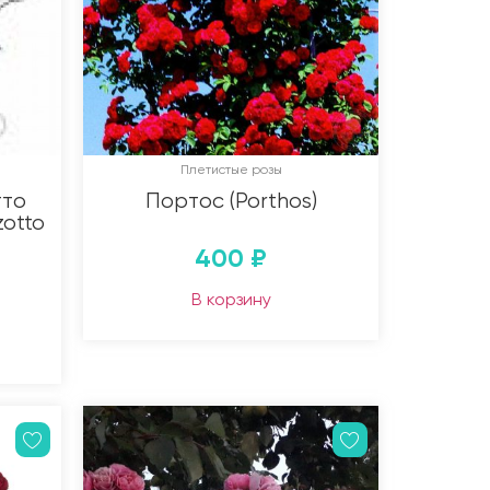
Плетистые розы
тто
Портос (Porthos)
zotto
400
₽
В корзину