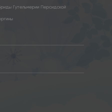
бриды Гутельмерии Персидской
оргины