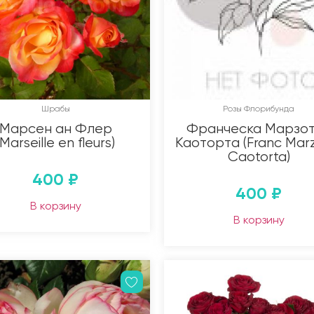
Шрабы
Розы Флорибунда
Марсен ан Флер
Франческа Марзо
(Marseille en fleurs)
Каоторта (Franc Mar
Caotorta)
400
₽
400
₽
В корзину
В корзину