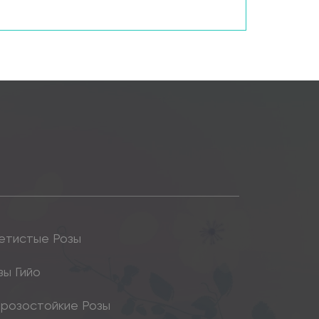
етистые Розы
зы Гийо
розостойкие Розы