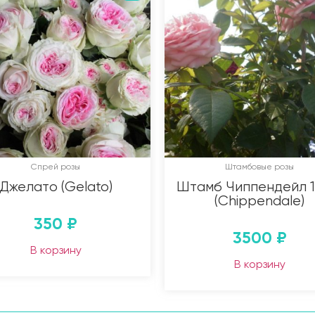
Спрей розы
Штамбовые розы
Джелато (Gelato)
Штамб Чиппендейл 1,
(Chippendale)
350
₽
3500
₽
В корзину
В корзину