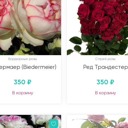
Бордюрные розы
Спрей розы
ермаер (Biedermeier)
Ред Трандестер
350
₽
350
₽
В корзину
В корзину