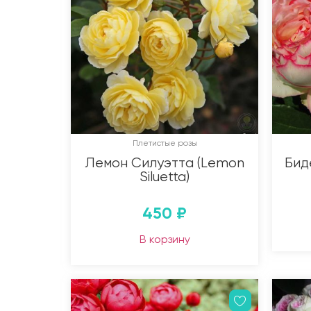
Плетистые розы
Лемон Силуэтта (Lemon
Бид
Siluetta)
450
₽
В корзину