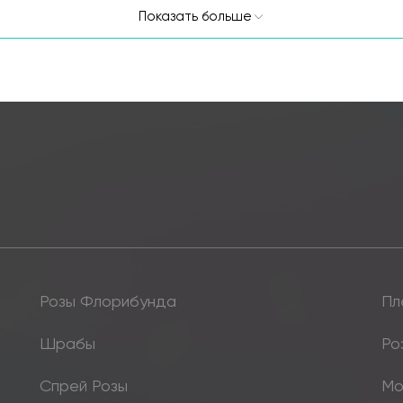
Показать больше
Розы Флорибунда
Пл
Шрабы
Ро
Спрей Розы
Мо