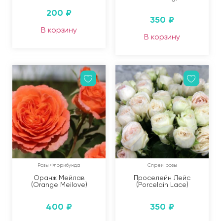
200
₽
350
₽
В корзину
В корзину
Розы Флорибунда
Спрей розы
Оранж Мейлав
Проселейн Лейс
(Orange Meilove)
(Porcelain Lace)
400
₽
350
₽