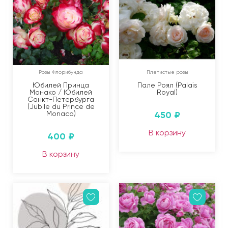
Розы Флорибунда
Плетистые розы
Юбилей Принца
Пале Роял (Palais
Монако / Юбилей
Royal)
Санкт-Петербурга
(Jubile du Prince de
Monaco)
450
₽
В корзину
400
₽
В корзину