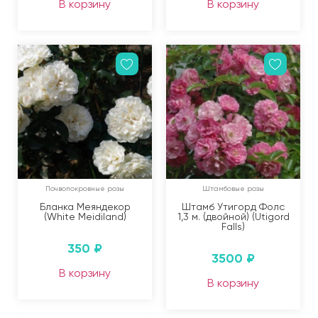
В корзину
В корзину
Почвопокровные розы
Штамбовые розы
Бланка Меяндекор
Штамб Утигорд Фолс
(White Meidiland)
1,3 м. (двойной) (Utigord
Falls)
350
₽
3500
₽
В корзину
В корзину