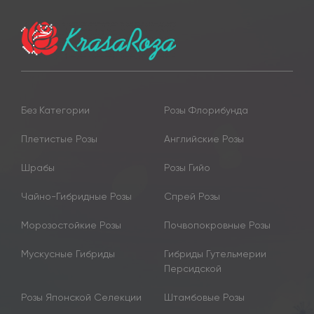
Без Категории
Розы Флорибунда
Плетистые Розы
Английские Розы
Шрабы
Розы Гийо
Чайно-Гибридные Розы
Спрей Розы
Морозостойкие Розы
Почвопокровные Розы
Мускусные Гибриды
Гибриды Гутельмерии
Персидской
Розы Японской Селекции
Штамбовые Розы