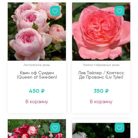
Английские розы
Чайно-гибридные розы
Квин оф Суиден
Лив Тайлер / Комтесс
(Queen of Sweden)
Де Прованс (Liv Tyler)
450
₽
350
₽
В корзину
В корзину