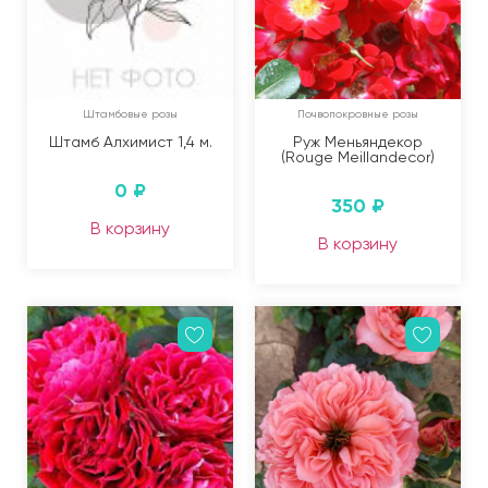
Штамбовые розы
Почвопокровные розы
Штамб Алхимист 1,4 м.
Руж Меньяндекор
(Rouge Meillandecor)
0
₽
350
₽
В корзину
В корзину