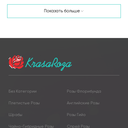
Показать больше
Без Категории
Розы Флорибунда
Плетистые Розы
Английские Розы
Шрабы
Розы Гийо
Чайно-Гибридные Розы
Спрей Розы