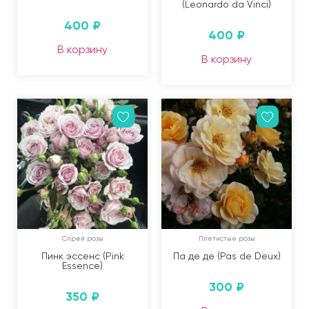
(Leonardo da Vinci)
400
₽
400
₽
В корзину
В корзину
Спрей розы
Плетистые розы
Пинк эссенс (Pink
Па де де (Pas de Deux)
Essence)
300
₽
350
₽