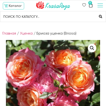
0
Каталог
Главная
/
Уценка
/ Бриоза уценка (Briosa)