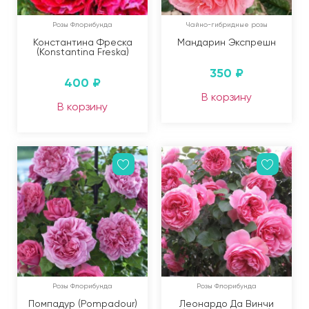
Розы Флорибунда
Чайно-гибридные розы
Константина Фреска
Мандарин Экспрешн
(Konstantina Freska)
350
₽
400
₽
В корзину
В корзину
Розы Флорибунда
Розы Флорибунда
Помпадур (Pompadour)
Леонардо Да Винчи