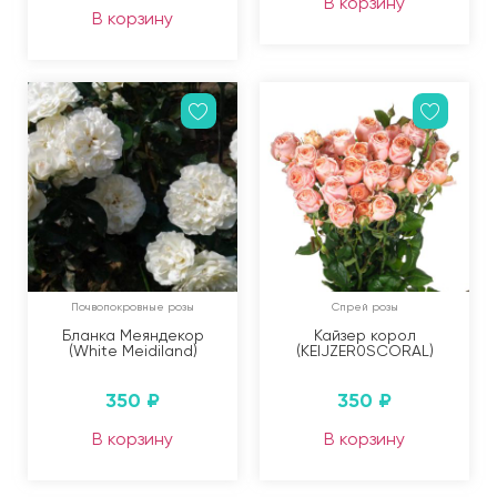
В корзину
В корзину
Почвопокровные розы
Спрей розы
Бланка Меяндекор
Кайзер корол
(White Meidiland)
(KEIJZER0SCORAL)
350
₽
350
₽
В корзину
В корзину