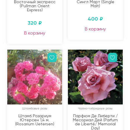
Восточный экспресс
Сингл Март (Single
(Pullman Orient
Malt)
Express)
400
₽
320
₽
В корзину
В корзину
Штамбовые розы
Чайно-гибридные розы
Штамб Розариум
Парфюм Де Либерти /
Ютерсен 1,4 м.
Месориал Дей (Parfum
(Rosarium Uetersen)
de Liberté/ Memorial
Day)