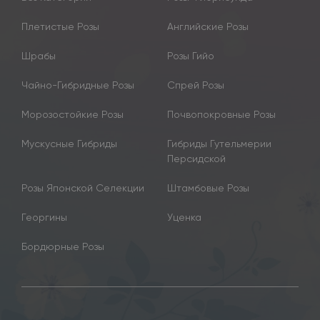
Плетистые Розы
Английские Розы
Шрабы
Розы Гийо
Чайно-Гибридные Розы
Спрей Розы
Морозостойкие Розы
Почвопокровные Розы
Мускусные Гибриды
Гибриды Гутельмерии
Персидской
Розы Японской Селекции
Штамбовые Розы
Георгины
Уценка
Бордюрные Розы