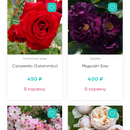
Плетистые розы
Шрабы
Саламмбо (Salammbo)
Миднайт Блю
450
₽
400
₽
В корзину
В корзину