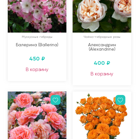
Мускусные гибриды
Чайно-гибридные розы
Балерина (Ballerina)
Александрин
(Alexandrine)
450
₽
400
₽
В корзину
В корзину