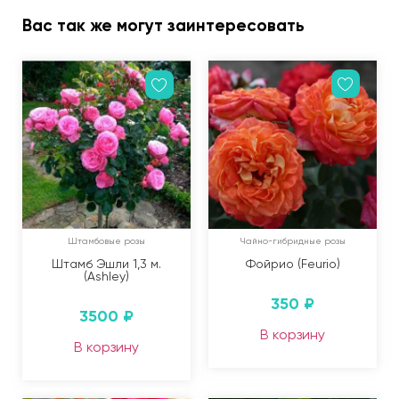
Вас так же могут заинтересовать
Штамбовые розы
Чайно-гибридные розы
Штамб Эшли 1,3 м.
Фойрио (Feurio)
(Ashley)
350
₽
3500
₽
В корзину
В корзину