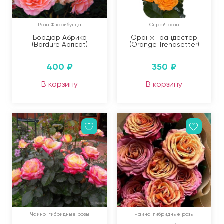
Розы Флорибунда
Спрей розы
Бордюр Абрико
Оранж Трандестер
(Bordure Abricot)
(Orange Trendsetter)
400
₽
350
₽
В корзину
В корзину
Чайно-гибридные розы
Чайно-гибридные розы