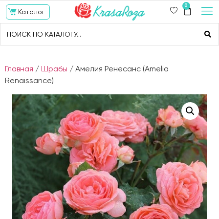
0
Каталог
Главная
/
Шрабы
/ Амелия Ренесанс (Amelia
Renaissance)