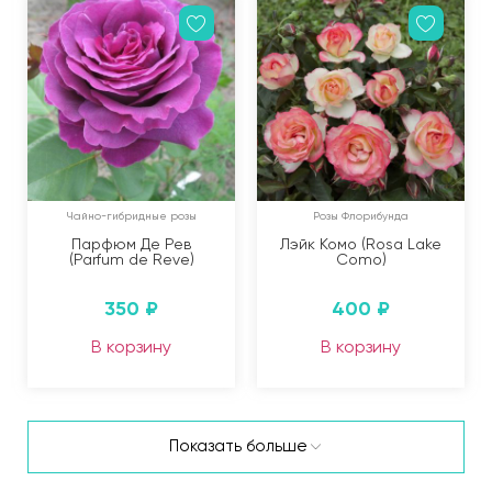
Чайно-гибридные розы
Розы Флорибунда
Парфюм Де Рев
Лэйк Комо (Rosa Lake
(Parfum de Reve)
Como)
350
₽
400
₽
В корзину
В корзину
Показать больше