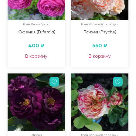
Розы Флорибунда
Розы Японской селекции
Юфемия (Eufemia)
Психея (Psyche)
400
₽
550
₽
В корзину
В корзину
Шрабы
Розы Японской селекции