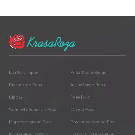
Без Категории
Розы Флорибунда
Плетистые Розы
Английские Розы
Шрабы
Розы Гийо
Чайно-Гибридные Розы
Спрей Розы
Морозостойкие Розы
Почвопокровные Розы
Мускусные Гибриды
Гибриды Гутельмерии