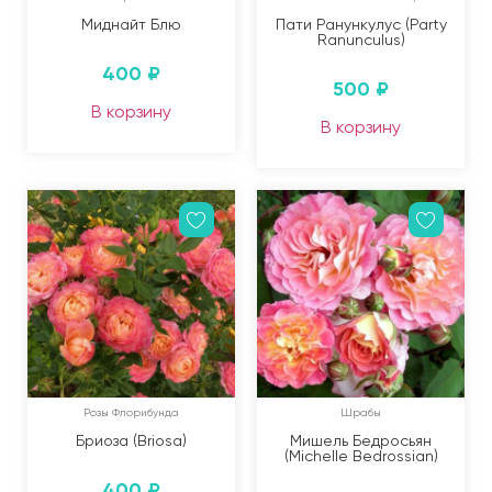
Миднайт Блю
Пати Ранункулус (Party
Ranunculus)
400
₽
500
₽
В корзину
В корзину
Розы Флорибунда
Шрабы
Бриоза (Briosa)
Мишель Бедросьян
(Michelle Bedrossian)
400
₽