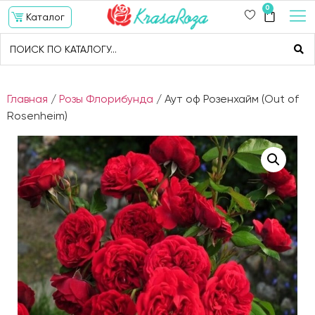
0
Каталог
Главная
/
Розы Флорибунда
/ Аут оф Розенхайм (Out of
Rosenheim)