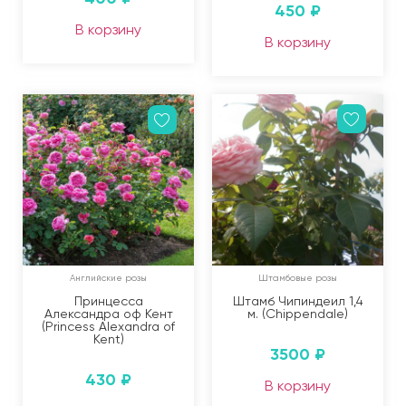
450
₽
В корзину
В корзину
Английские розы
Штамбовые розы
Принцесса
Штамб Чипиндеил 1,4
Александра оф Кент
м. (Chippendale)
(Princess Alexandra of
Kent)
3500
₽
430
₽
В корзину