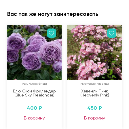
Вас так же могут заинтересовать
Розы Флорибунда
Мускусные гибриды
Блю Скай Фрилендер
Хевенли Пинк
(Blue Sky Freelander)
(Heavenly Pink)
400
₽
450
₽
В корзину
В корзину