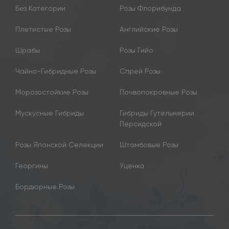
Без Категории
Розы Флорибунда
Плетистые Розы
Английские Розы
Шрабы
Розы Гийо
Чайно-Гибридные Розы
Спрей Розы
Морозостойкие Розы
Почвопокровные Розы
Мускусные Гибриды
Гибриды Гутельмерии
Персидской
Розы Японской Селекции
Штамбовые Розы
Георгины
Уценка
Бордюрные Розы