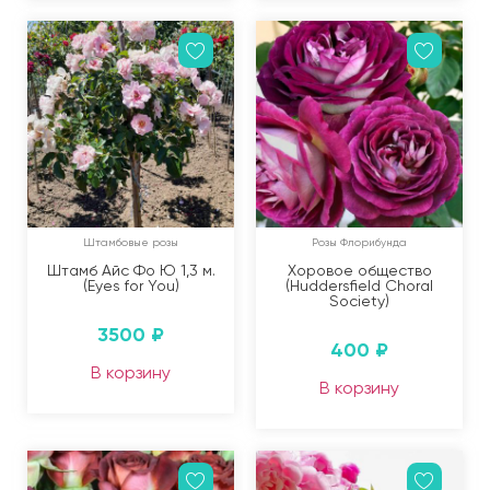
Штамбовые розы
Розы Флорибунда
Штамб Айс Фо Ю 1,3 м.
Хоровое общество
(Eyes for You)
(Huddersfield Choral
Society)
3500
₽
400
₽
В корзину
В корзину