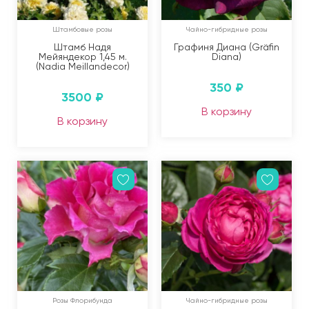
Штамбовые розы
Чайно-гибридные розы
Штамб Надя
Графиня Диана (Gräfin
Мейяндекор 1,45 м.
Diana)
(Nadia Meillandecor)
350
₽
3500
₽
В корзину
В корзину
Розы Флорибунда
Чайно-гибридные розы