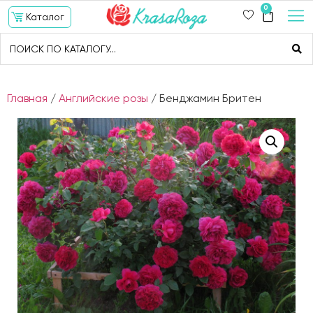
0
Каталог
Главная
/
Английские розы
/ Бенджамин Бритен