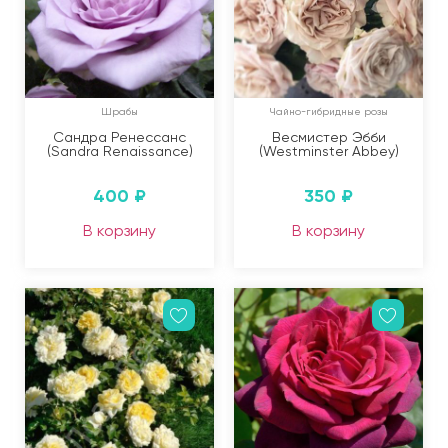
Шрабы
Чайно-гибридные розы
Сандра Ренессанс
Весмистер Эбби
(Sandra Renaissance)
(Westminster Abbey)
400
₽
350
₽
В корзину
В корзину