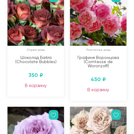
Спрей розы
Плетистые розы
Шоколад Баблз
Графиня Воронцова
(Chocolate Bubbles)
(Comtesse de
Woronzoff)
350
₽
450
₽
В корзину
В корзину