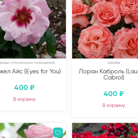
бриды гутельмерии персидской
Шрабы
ел Айс (Eyes for You)
Лоран Каброль (Lau
Cabrol)
400
₽
400
₽
В корзину
В корзину