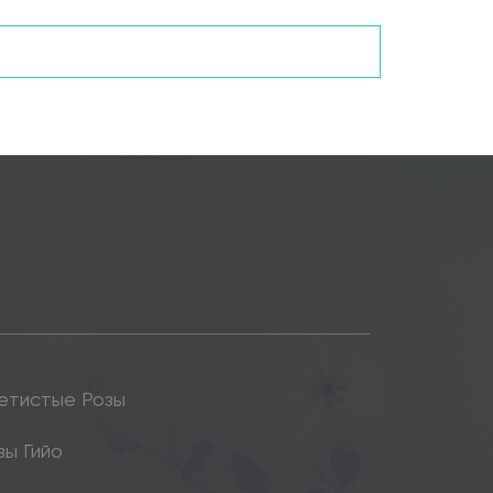
етистые Розы
зы Гийо