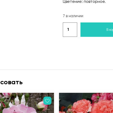
Цветение: повторное.
7 в наличии
В к
есовать