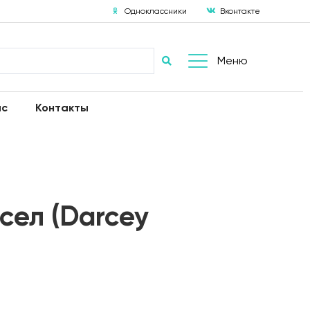
Одноклассники
Вконтакте
Меню
ас
Контакты
сел (Darcey