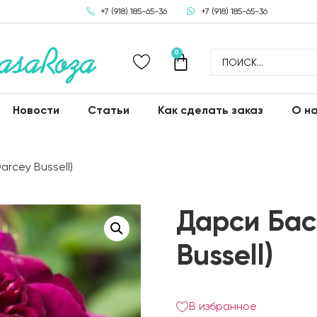
+7 (918) 185-65-36
+7 (918) 185-65-36
0
Новости
Статьи
Как сделать заказ
О н
rcey Bussell)
Дарси Бас
Bussell)
В избранное