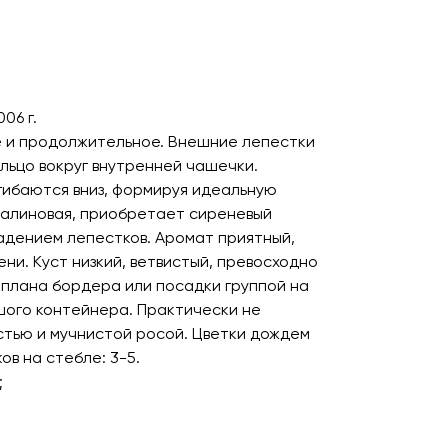
06 г.
е и продолжительное. Внешние лепестки
ьцо вокруг внутренней чашечки.
гибаются вниз, формируя идеальную
малиновая, приобретает сиреневый
адением лепестков. Аромат приятный,
ени. Куст низкий, ветвистый, превосходно
плана бордера или посадки группой на
ьшого контейнера. Практически не
тью и мучнистой росой. Цветки дождем
ов на стебле: 3-5.
;