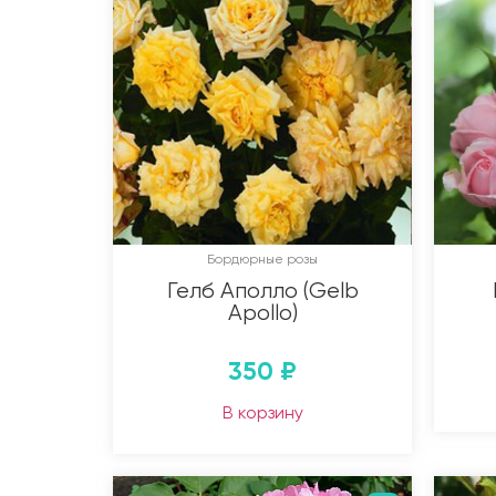
Бордюрные розы
Гелб Аполло (Gelb
Apollo)
350
₽
В корзину