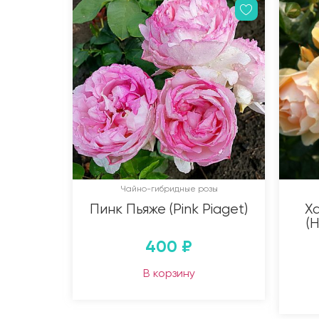
Чайно-гибридные розы
Пинк Пьяже (Pink Piaget)
Х
(
400
₽
В корзину