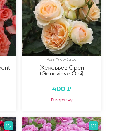
Розы Флорибунда
rent
Женевьев Орси
(Genevieve Orsi)
400
₽
В корзину