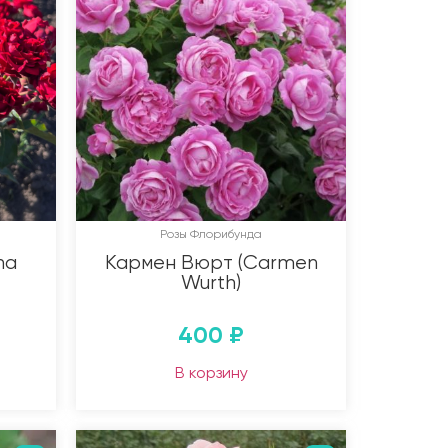
Розы Флорибунда
na
Кармен Вюрт (Carmen
Wurth)
400
₽
В корзину