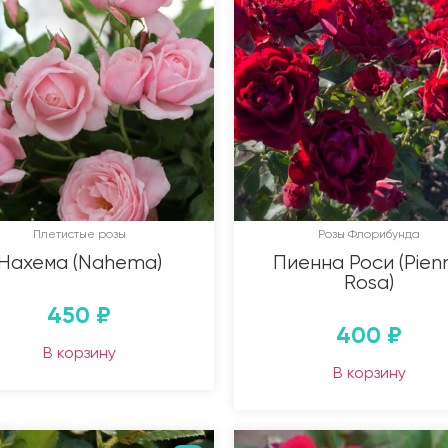
Плетистые розы
Розы Флорибунда
Нахема (Nahema)
Пиенна Роси (Pien
Rosa)
450
₽
400
₽
В корзину
В корзину