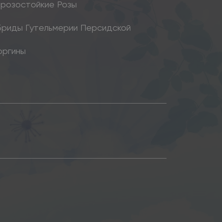
розостойкие Розы
бриды Гутельмерии Персидской
оргины