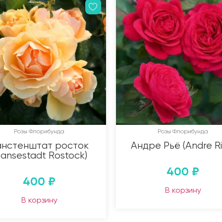
Розы Флорибунда
Розы Флорибунда
анстенштат росток
Андре Рьё (Andre Ri
Hansestadt Rostock)
400
₽
400
₽
В корзину
В корзину