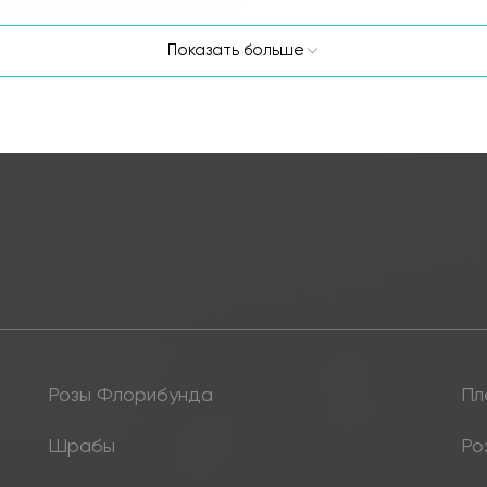
Показать больше
Розы Флорибунда
Пл
Шрабы
Ро