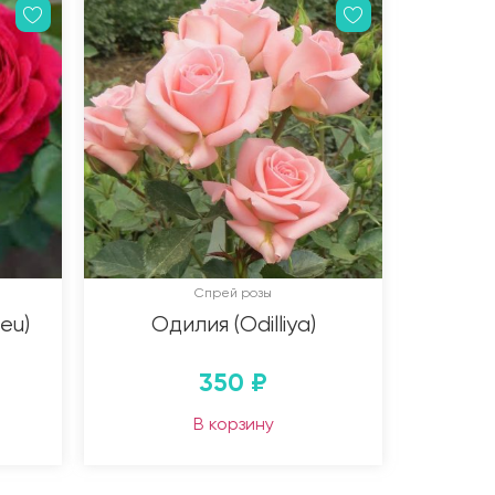
Спрей розы
eu)
Одилия (Odilliya)
350
₽
В корзину