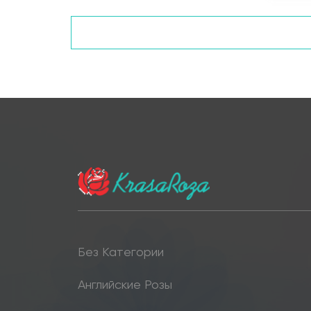
Без Категории
Английские Розы