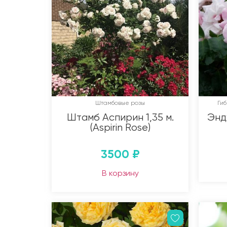
Штамбовые розы
Ги
Штамб Аспирин 1,35 м.
Эндж
(Aspirin Rose)
3500
₽
В корзину