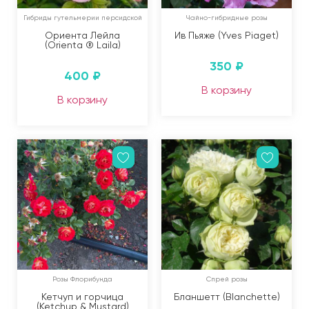
Гибриды гутельмерии персидской
Чайно-гибридные розы
Ориента Лейла
Ив Пьяже (Yves Piaget)
(Orienta ® Laila)
350
₽
400
₽
В корзину
В корзину
Розы Флорибунда
Спрей розы
Кетчуп и горчица
Бланшетт (Blanchette)
(Ketchup & Mustard)