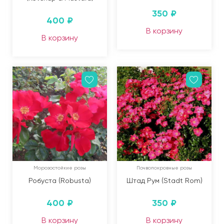
350
₽
400
₽
В корзину
В корзину
Морозостойкие розы
Почвопокровные розы
Робуста (Robusta)
Штад Рум (Stadt Rom)
400
₽
350
₽
В корзину
В корзину