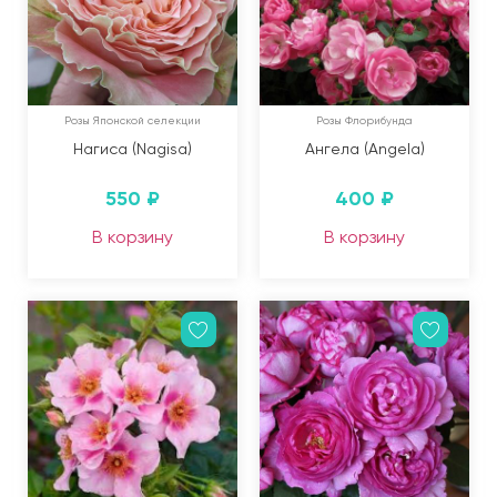
Розы Японской селекции
Розы Флорибунда
Нагиса (Nagisa)
Ангела (Angela)
550
₽
400
₽
В корзину
В корзину