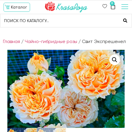
0
Каталог
Главная
/
Чайно-гибридные розы
/ Свит Экспрешенел