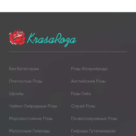
Без Категории
Розы Флорибунда
Плетистые Розы
Английские Розы
Шрабы
Розы Гийо
Чайно-Гибридные Розы
Спрей Розы
Морозостойкие Розы
Почвопокровные Розы
Мускусные Гибриды
Гибриды Гутельмерии