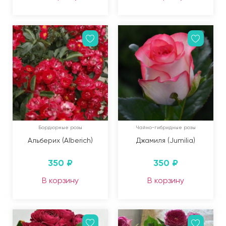
Бордюрные розы
Чайно-гибридные розы
Альберих (Alberich)
Джамиля (Jumilia)
350
₽
350
₽
В корзину
В корзину