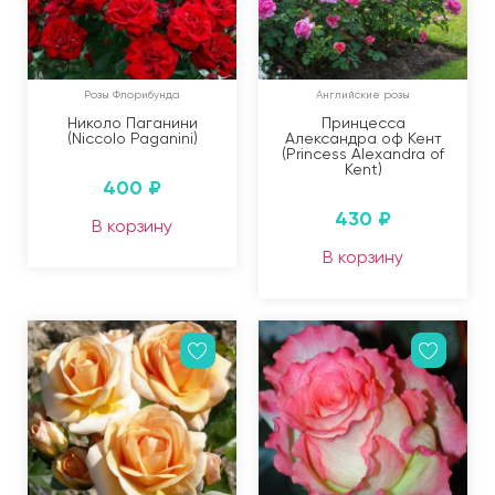
Розы Флорибунда
Английские розы
Николо Паганини
Принцесса
(Niccolo Paganini)
Александра оф Кент
(Princess Alexandra of
Kent)
400
₽
430
₽
В корзину
В корзину