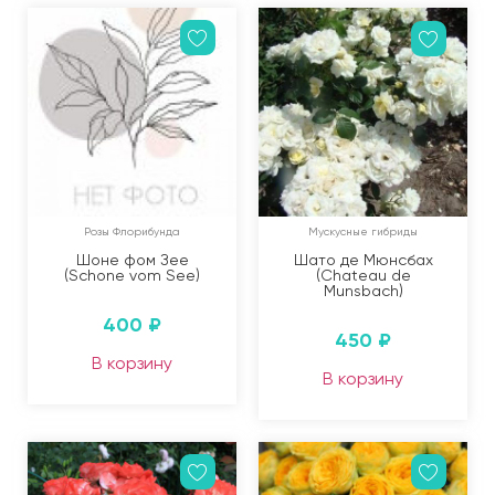
Розы Флорибунда
Мускусные гибриды
Шоне фом Зее
Шато де Мюнсбах
(Schone vom See)
(Chateau de
Munsbach)
400
₽
450
₽
В корзину
В корзину