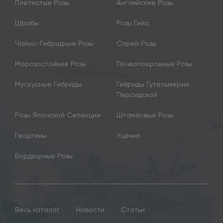
Плетистые Розы
Английские Розы
Шрабы
Розы Гийо
Чайно-Гибридные Розы
Спрей Розы
Морозостойкие Розы
Почвопокровные Розы
Мускусные Гибриды
Гибриды Гутельмерии
Персидской
Розы Японской Селекции
Штамбовые Розы
Георгины
Уценка
Бордюрные Розы
Весь каталог
Новости
Статьи