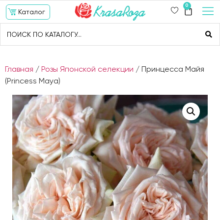
0
Каталог
Главная
/
Розы Японской селекции
/ Принцесса Майя
(Princess Maya)