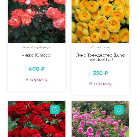
Розы Флорибунда
Спрей розы
Чикка (Chicca)
Луна Трендестер (Luna
Trendsetter)
400
₽
350
₽
В корзину
В корзину