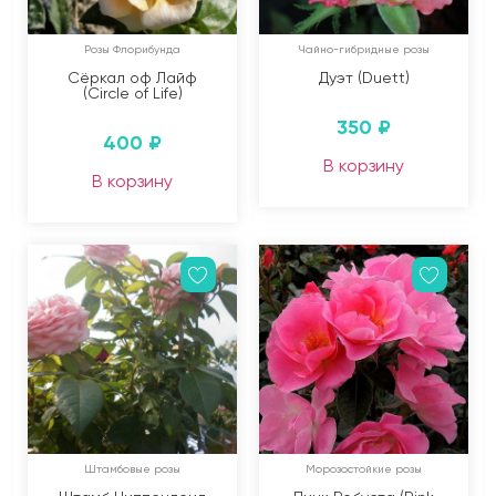
Розы Флорибунда
Чайно-гибридные розы
Сёркал оф Лайф
Дуэт (Duett)
(Circle of Life)
350
₽
400
₽
В корзину
В корзину
Штамбовые розы
Морозостойкие розы