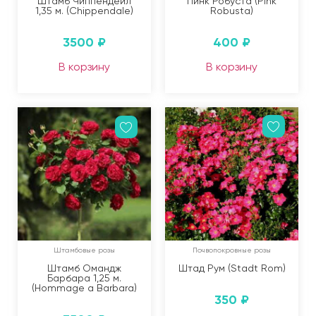
Штамб Чиппендеил
Пинк Робуста (Pink
1,35 м. (Chippendale)
Robusta)
3500
₽
400
₽
В корзину
В корзину
Штамбовые розы
Почвопокровные розы
Штамб Омандж
Штад Рум (Stadt Rom)
Барбара 1,25 м.
(Hommage a Barbara)
350
₽