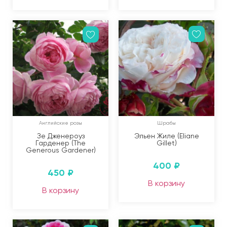
Английские розы
Шрабы
Зе Дженероуз
Эльен Жиле (Eliane
Гарденер (The
Gillet)
Generous Gardener)
400
₽
450
₽
В корзину
В корзину