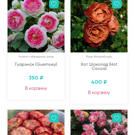
Чайно-гибридные розы
Розы Флорибунда
Гуарэнси (Guernsey)
Хот Шоколад (Hot
Cocoa)
350
₽
400
₽
В корзину
В корзину