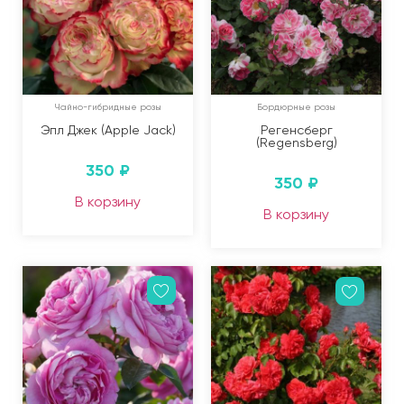
Чайно-гибридные розы
Бордюрные розы
Эпл Джек (Apple Jack)
Регенсберг
(Regensberg)
350
₽
350
₽
В корзину
В корзину