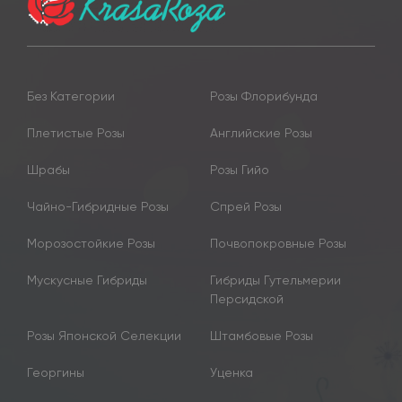
Без Категории
Розы Флорибунда
Плетистые Розы
Английские Розы
Шрабы
Розы Гийо
Чайно-Гибридные Розы
Спрей Розы
Морозостойкие Розы
Почвопокровные Розы
Мускусные Гибриды
Гибриды Гутельмерии
Персидской
Розы Японской Селекции
Штамбовые Розы
Георгины
Уценка