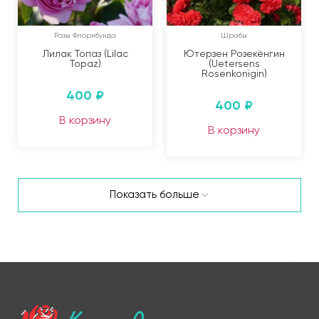
Розы Флорибунда
Шрабы
Лилак Топаз (Lilac
Ютерзен Розекёнгин
Topaz)
(Uetersens
Rosenkonigin)
400
₽
400
₽
В корзину
В корзину
Показать больше