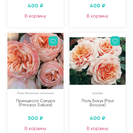
400
₽
400
₽
В корзину
В корзину
Розы Японской селекции
Шрабы
Принцесса Сакура
Поль Бокуз (Paul
(Princess Sakura)
Bocuse)
500
₽
400
₽
В корзину
В корзину