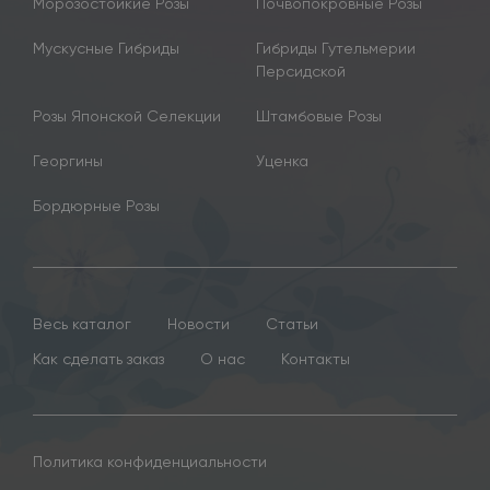
Морозостойкие Розы
Почвопокровные Розы
Мускусные Гибриды
Гибриды Гутельмерии
Персидской
Розы Японской Селекции
Штамбовые Розы
Георгины
Уценка
Бордюрные Розы
Весь каталог
Новости
Статьи
Как сделать заказ
О нас
Контакты
Политика конфиденциальности