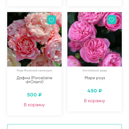
Розы Японской селекции
Английские розы
Дафна (Porcelaine
Мэри роуз
d»Orient)
450
₽
500
₽
В корзину
В корзину