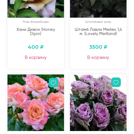
Розы Флорибунда
Штамбовые розы
Хани Дижон (Honey
Штамб Лавли Мейян 1,4
Dijon)
м. (Lovely Meilland)
400
₽
3500
₽
В корзину
В корзину