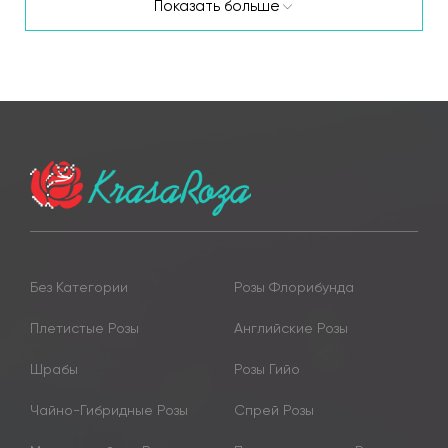
Показать больше
Без Категории
Розы Флорибунда
Плетистые Розы
Английские Розы
Шрабы
Розы Гийо
Чайно-Гибридные Розы
Спрей Розы