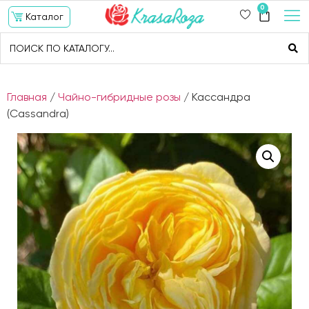
0
Каталог
Главная
/
Чайно-гибридные розы
/ Кассандра
(Cassandra)