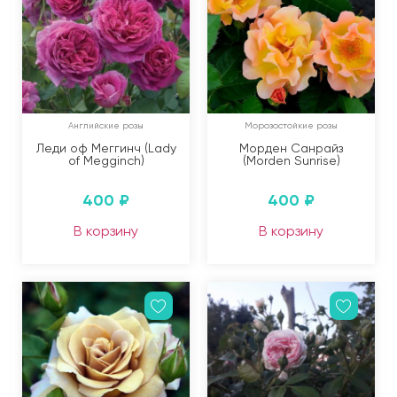
Английские розы
Морозостойкие розы
Леди оф Меггинч (Lady
Морден Санрайз
of Megginch)
(Morden Sunrise)
400
₽
400
₽
В корзину
В корзину