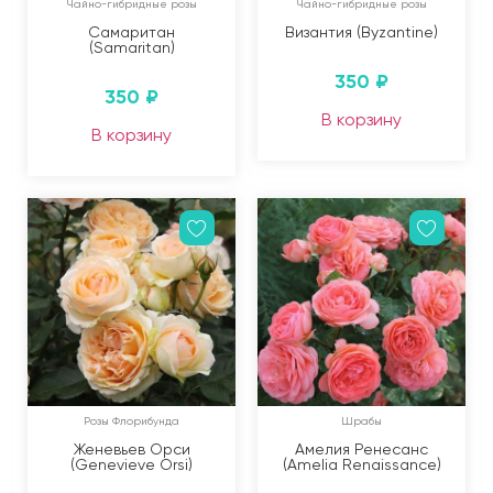
Чайно-гибридные розы
Чайно-гибридные розы
Самаритан
Византия (Byzantine)
(Samaritan)
350
₽
350
₽
В корзину
В корзину
Розы Флорибунда
Шрабы
Женевьев Орси
Амелия Ренесанс
(Genevieve Orsi)
(Amelia Renaissance)