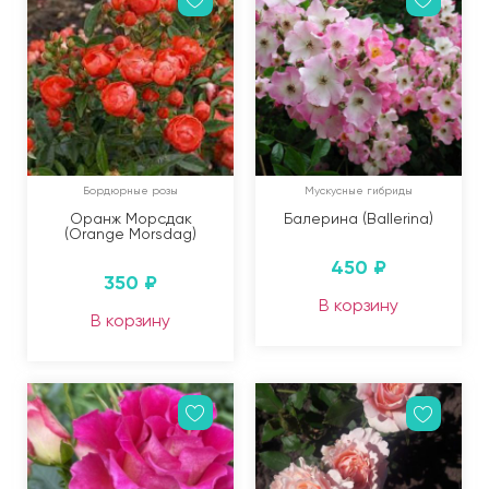
Бордюрные розы
Мускусные гибриды
Оранж Морсдак
Балерина (Ballerina)
(Orange Morsdag)
450
₽
350
₽
В корзину
В корзину