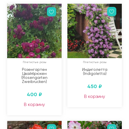
Плетистые розы
Плетистые розы
Розенгартен
Индиголетта
Цвайбрюкен
(Indigoletta)
(Rosengarten
Zweibrucken)
450
₽
400
₽
В корзину
В корзину