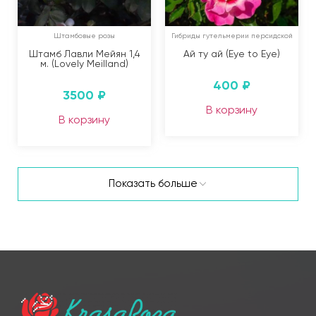
Штамбовые розы
Гибриды гутельмерии персидской
Штамб Лавли Мейян 1,4
Ай ту ай (Eye to Eye)
м. (Lovely Meilland)
400
₽
3500
₽
В корзину
В корзину
Показать больше