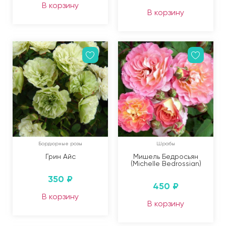
В корзину
В корзину
Бордюрные розы
Шрабы
Грин Айс
Мишель Бедросьян
(Michelle Bedrossian)
350
₽
450
₽
В корзину
В корзину