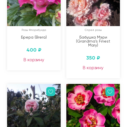
Розы Флорибунда
Спрей розы
Брера (Brera)
Бабушка Мэри
(Grandma’s Finest
Mary)
400
₽
350
₽
В корзину
В корзину