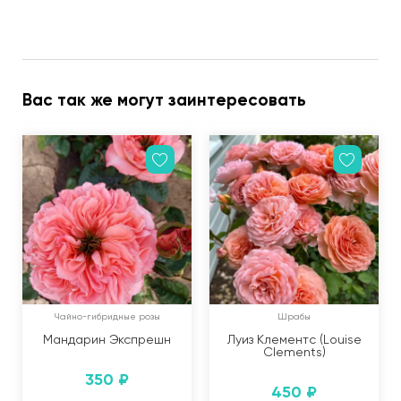
Вас так же могут заинтересовать
Чайно-гибридные розы
Шрабы
Мандарин Экспрешн
Луиз Клементс (Louise
Clements)
350
₽
450
₽