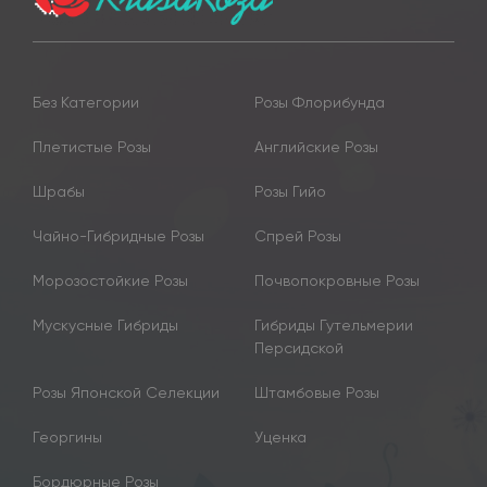
Без Категории
Розы Флорибунда
Плетистые Розы
Английские Розы
Шрабы
Розы Гийо
Чайно-Гибридные Розы
Спрей Розы
Морозостойкие Розы
Почвопокровные Розы
Мускусные Гибриды
Гибриды Гутельмерии
Персидской
Розы Японской Селекции
Штамбовые Розы
Георгины
Уценка
Бордюрные Розы