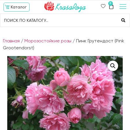
0
Каталог
Главная
/
Морозостойкие розы
/ Пинк Грутендост (Pink
Grootendorst)