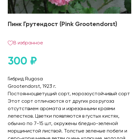
Пинк Грутендост (Pink Grootendorst)
В избранное
300
₽
Гибрид Rugosa
Grootendorst, 1923 г.
Постоянноцветущий сорт, морозоустойчивый сорт
Этот сорт отличаются от других роз ругоза
отсутствием аромата и изрезанными краями
лепестков. Цветки появляются в густых кистях,
обычно по 7-15 шт, окружены бледно-зеленой
морщинистой листвой. Толстые зеленые побеги и
серо-коричневые ветви очень колючие, молодой