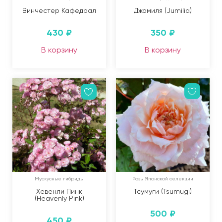
Винчестер Кафедрал
Джамиля (Jumilia)
430
₽
350
₽
В корзину
В корзину
Мускусные гибриды
Розы Японской селекции
Хевенли Пинк
Тсумуги (Tsumugi)
(Heavenly Pink)
500
₽
450
₽