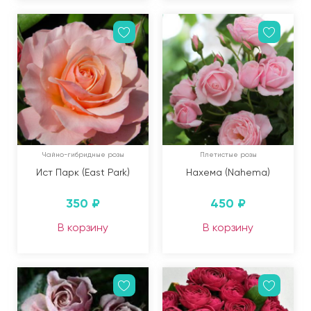
Чайно-гибридные розы
Плетистые розы
Ист Парк (East Park)
Нахема (Nahema)
350
₽
450
₽
В корзину
В корзину