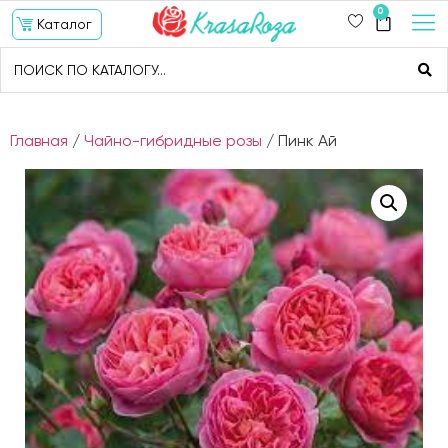
0
Каталог
Главная
/
Чайно-гибридные розы
/ Пинк Ай