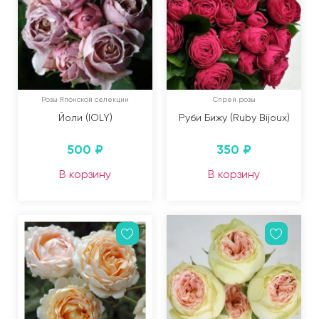
Розы Японской селекции
Спрей розы
Йоли (IOLY)
Руби Бижу (Ruby Bijoux)
500
₽
350
₽
В корзину
В корзину