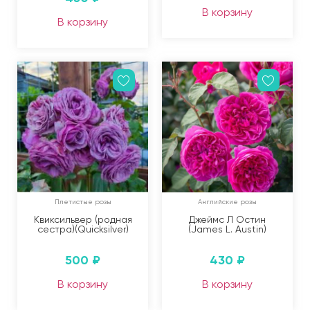
В корзину
В корзину
Плетистые розы
Английские розы
Квиксильвер (родная
Джеймс Л Остин
сестра)(Quicksilver)
(James L. Austin)
500
₽
430
₽
В корзину
В корзину