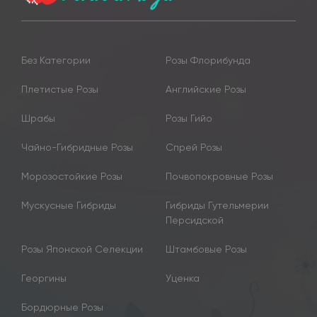
Без Категории
Розы Флорибунда
Плетистые Розы
Английские Розы
Шрабы
Розы Гийо
Чайно-Гибридные Розы
Спрей Розы
Морозостойкие Розы
Почвопокровные Розы
Мускусные Гибриды
Гибриды Гутельмерии
Персидской
Розы Японской Селекции
Штамбовые Розы
Георгины
Уценка
Бордюрные Розы