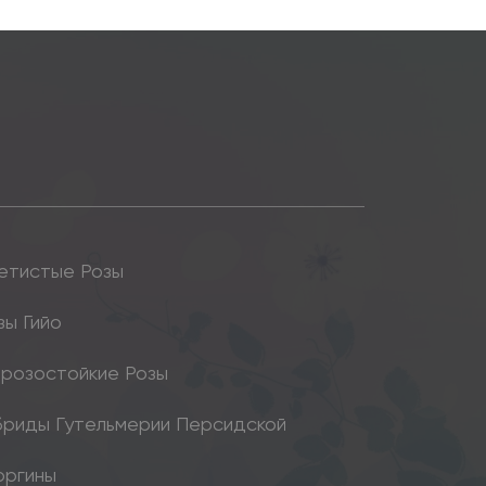
етистые Розы
зы Гийо
розостойкие Розы
бриды Гутельмерии Персидской
оргины