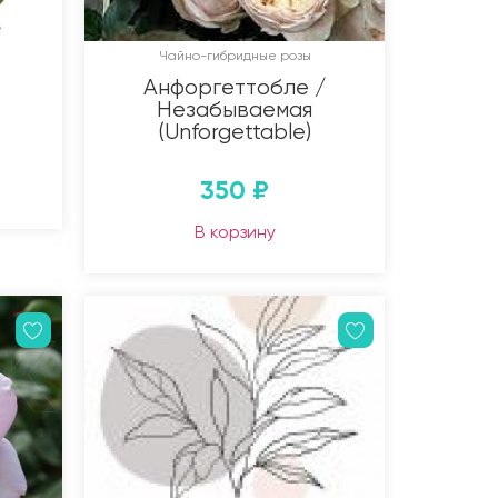
Чайно-гибридные розы
Анфоргеттобле /
Незабываемая
(Unforgettable)
350
₽
В корзину