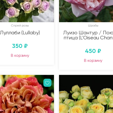
Спрей розы
Шрабы
Луллаби (Lullaby)
Луизо Шантур / По
птица (L’Oiseau Chan
350
₽
450
₽
В корзину
В корзину