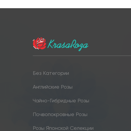
Без Категории
Английские Розы
Чайно-Гибридные Розы
Почвопокровные Розы
Розы Японской Селекции