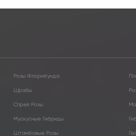
Розы Флорибунда
Пл
Шрабы
Ро
Спрей Розы
Мо
Мускусные Гибриды
Ги
Штамбовые Розы
Ге