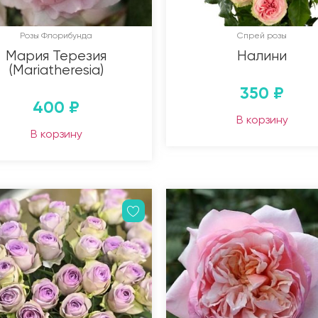
Розы Флорибунда
Спрей розы
Мария Терезия
Налини
(Mariatheresia)
350
₽
400
₽
В корзину
В корзину