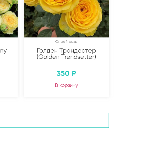
Спрей розы
ny
Голден Трандестер
(Golden Trendsetter)
350
₽
В корзину