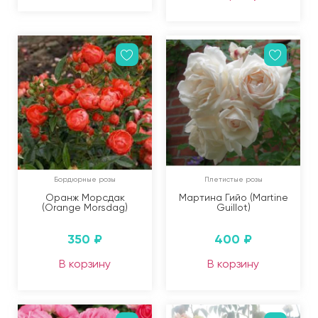
Бордюрные розы
Плетистые розы
Оранж Морсдак
Мартина Гийо (Martine
(Orange Morsdag)
Guillot)
350
₽
400
₽
В корзину
В корзину