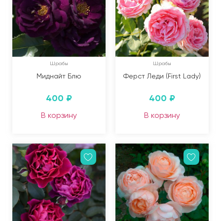
Шрабы
Шрабы
Миднайт Блю
Ферст Леди (First Lady)
400
₽
400
₽
В корзину
В корзину