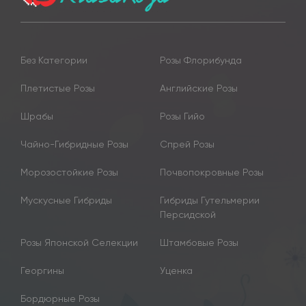
Без Категории
Розы Флорибунда
Плетистые Розы
Английские Розы
Шрабы
Розы Гийо
Чайно-Гибридные Розы
Спрей Розы
Морозостойкие Розы
Почвопокровные Розы
Мускусные Гибриды
Гибриды Гутельмерии
Персидской
Розы Японской Селекции
Штамбовые Розы
Георгины
Уценка
Бордюрные Розы