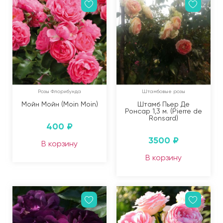
Розы Флорибунда
Штамбовые розы
Мойн Мойн (Moin Moin)
Штамб Пьер Де
Ронсар 1,3 м. (Pierre de
Ronsard)
400
₽
3500
₽
В корзину
В корзину