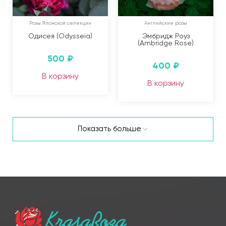
Розы Японской селекции
Английские розы
Одисея (Odysseia)
Эмбридж Роуз
(Ambridge Rose)
500
₽
400
₽
В корзину
В корзину
Показать больше