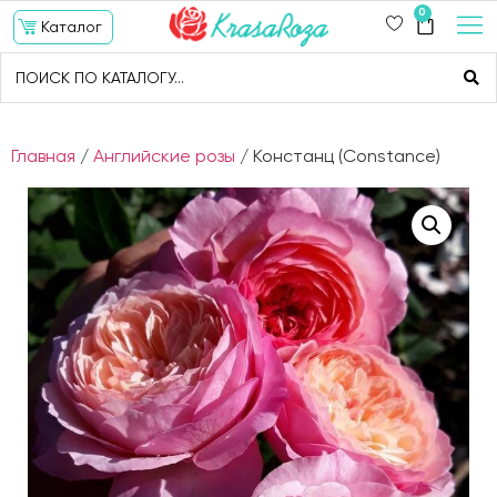
0
Каталог
Главная
/
Английские розы
/ Констанц (Constance)