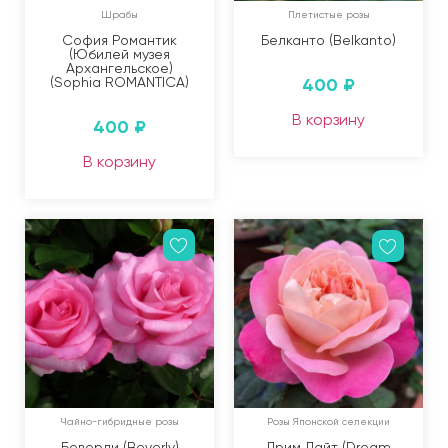
Шрабы
Плетистые розы
София Романтик
Белканто (Belkanto)
(Юбилей музея
Архангельское)
(Sophia ROMANTICA)
400
₽
В корзину
400
₽
В корзину
Чайно-гибридные розы
Розы Японской селекции
Беверли (Beverly)
Дрим Лайт (Dream