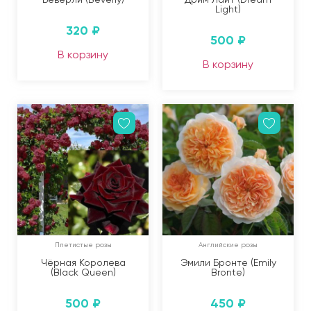
Light)
320
₽
500
₽
В корзину
В корзину
Плетистые розы
Английские розы
Чёрная Королева
Эмили Бронте (Emily
(Black Queen)
Bronte)
500
₽
450
₽