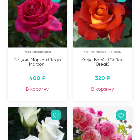
Розы Флорибунда
Чайно-гибридные розы
Реджис Маркон (Regis
Кофе Брейк (Coffee
Marcon)
Break)
400
₽
320
₽
В корзину
В корзину