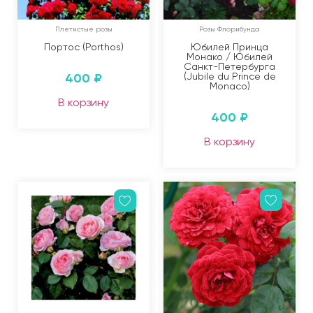
Плетистые розы
Розы Флорибунда
Портос (Porthos)
Юбилей Принца
Монако / Юбилей
Санкт-Петербурга
400
₽
(Jubile du Prince de
Monaco)
В корзину
400
₽
В корзину