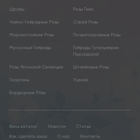
Шрабы
Розы Гийо
Чайно-Гибридные Розы
Спрей Розы
Морозостойкие Розы
Почвопокровные Розы
Мускусные Гибриды
Гибриды Гутельмерии
Персидской
Розы Японской Селекции
Штамбовые Розы
Георгины
Уценка
Бордюрные Розы
Весь каталог
Новости
Статьи
Как сделать заказ
О нас
Контакты