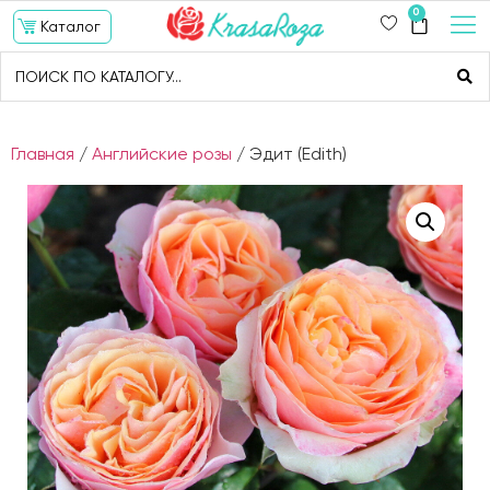
0
Каталог
Главная
/
Английские розы
/ Эдит (Edith)