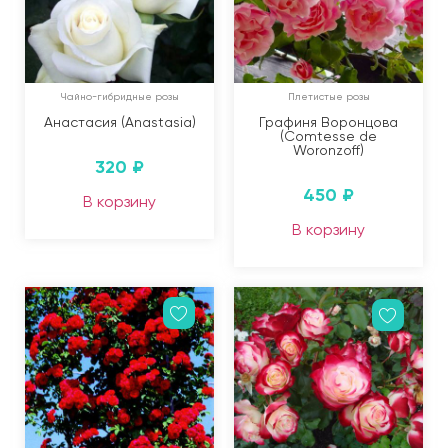
Чайно-гибридные розы
Плетистые розы
Анастасия (Anastasia)
Графиня Воронцова
(Comtesse de
Woronzoff)
320
₽
450
₽
В корзину
В корзину