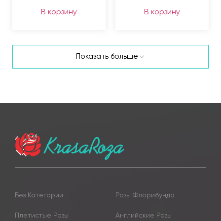
В корзину
В корзину
Показать больше
Без Категории
Розы Флорибунда
Плетистые Розы
Английские Розы