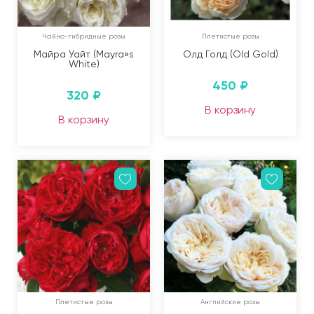
Чайно-гибридные розы
Плетистые розы
Майра Уайт (Mayra»s
Олд Голд (Old Gold)
White)
450
₽
320
₽
В корзину
В корзину
Плетистые розы
Английские розы