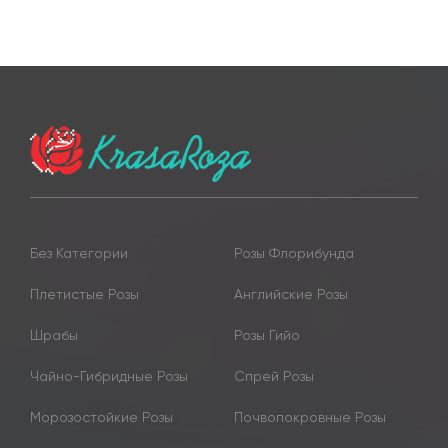
Без Категории
Розы Флорибунда
Плетистые Розы
Английские Розы
Шрабы
Розы Гийо
Чайно-Гибридные Розы
Спрей Розы
Морозостойкие Розы
Почвопокровные Розы