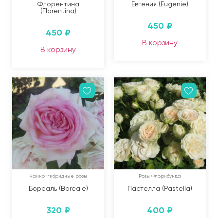
Флорентина
Евгения (Eugenie)
(Florentina)
450
₽
450
₽
В корзину
В корзину
Чайно-гибридные розы
Розы Флорибунда
Бореаль (Boreale)
Пастелла (Pastella)
320
₽
400
₽