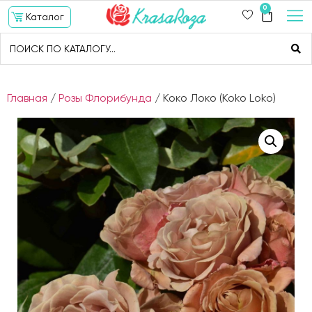
0
Каталог
Главная
/
Розы Флорибунда
/ Коко Локо (Koko Loko)