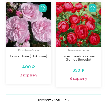
Розы Флорибунда
Бордюрные розы
Лилак Вайн (Lilak wine)
Гранатовый Браслет
(Garnet Bracelet)
400
₽
350
₽
В корзину
В корзину
Показать больше