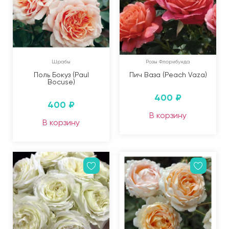
Шрабы
Розы Флорибунда
Поль Бокуз (Paul
Пич Ваза (Peach Vaza)
Bocuse)
400
₽
400
₽
В корзину
В корзину