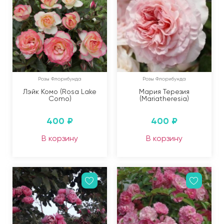
Розы Флорибунда
Розы Флорибунда
Лэйк Комо (Rosa Lake
Мария Терезия
Como)
(Mariatheresia)
400
₽
400
₽
В корзину
В корзину