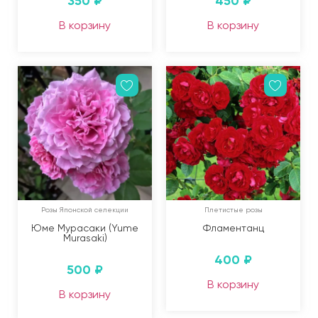
350
₽
450
₽
В корзину
В корзину
Розы Японской селекции
Плетистые розы
Юме Мурасаки (Yume
Фламентанц
Мurasaki)
400
₽
500
₽
В корзину
В корзину