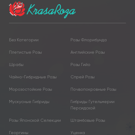
Без Категории
Розы Флорибунда
Плетистые Розы
Английские Розы
Шрабы
Розы Гийо
Чайно-Гибридные Розы
Спрей Розы
Морозостойкие Розы
Почвопокровные Розы
Мускусные Гибриды
Гибриды Гутельмерии
Персидской
Розы Японской Селекции
Штамбовые Розы
Георгины
Уценка