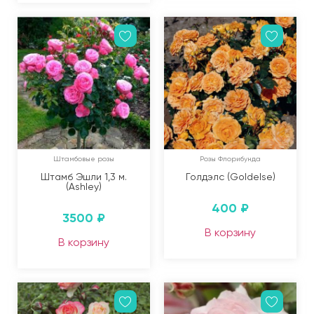
Штамбовые розы
Розы Флорибунда
Штамб Эшли 1,3 м.
Голдэлс (Goldelse)
(Ashley)
400
₽
3500
₽
В корзину
В корзину