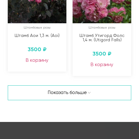
Штамбовые розы
Штамбовые розы
Штамб Аои 1,3 м. (Aoi)
Штамб Утигорд Фолс
1,4 м. (Utigord Falls)
3500
₽
3500
₽
В корзину
В корзину
Показать больше