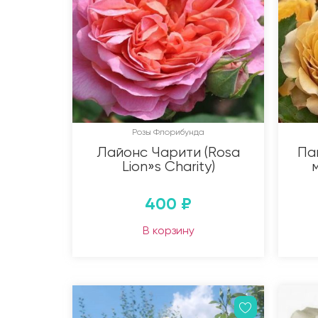
Розы Флорибунда
Лайонс Чарити (Rosa
Па
Lion»s Charity)
400
₽
В корзину