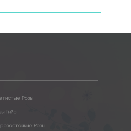
етистые Розы
зы Гийо
розостойкие Розы