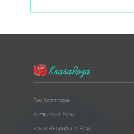
Без Категории
Английские Розы
Чайно-Гибридные Розы