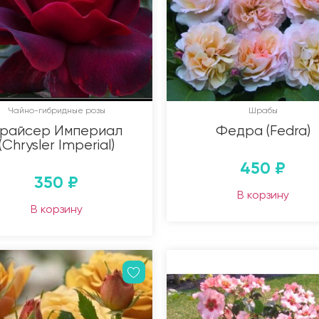
Чайно-гибридные розы
Шрабы
райсер Империал
Федра (Fedra)
(Chrysler Imperial)
450
₽
350
₽
В корзину
В корзину