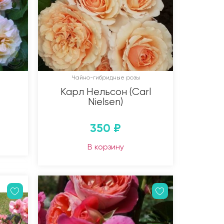
Чайно-гибридные розы
Карл Нельсон (Carl
Nielsen)
350
₽
В корзину