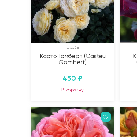
Шрабы
Касто Гомберт (Casteu
К
Gombert)
450
₽
В корзину