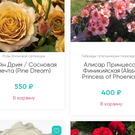
Розы Японской селекции
Гибриды гутельмерии персидс
йн Дрим / Сосновая
Алисар Принцес
мечта (Pine Dream)
Финикийская (Aliss
Princess of Phoenic
550
₽
400
₽
В корзину
В корзину