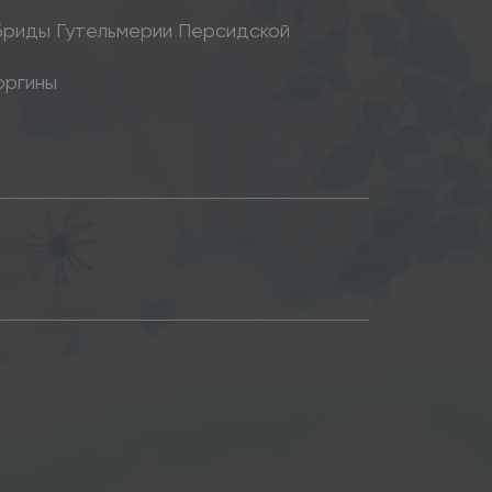
бриды Гутельмерии Персидской
оргины