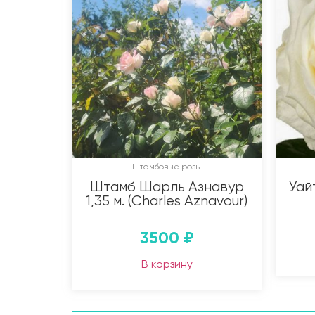
Штамбовые розы
Штамб Шарль Азнавур
Уай
1,35 м. (Charles Aznavour)
3500
₽
В корзину