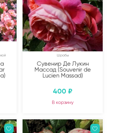
кой
Шрабы
са
Сувенир Де Лукин
ar
Массад (Souvenir de
ia)
Lucien Massad)
400
₽
В корзину