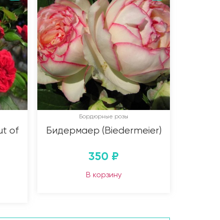
Бордюрные розы
t of
Бидермаер (Biedermeier)
350
₽
В корзину