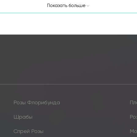
Показать больше
Розы Флорибунда
Пл
Шрабы
Ро
Спрей Розы
Мо