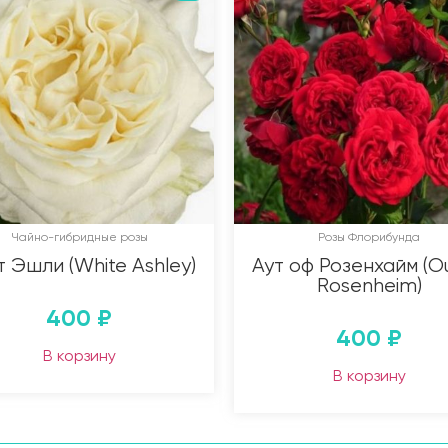
Чайно-гибридные розы
Розы Флорибунда
т Эшли (White Ashley)
Аут оф Розенхайм (Ou
Rosenheim)
400
₽
400
₽
В корзину
В корзину