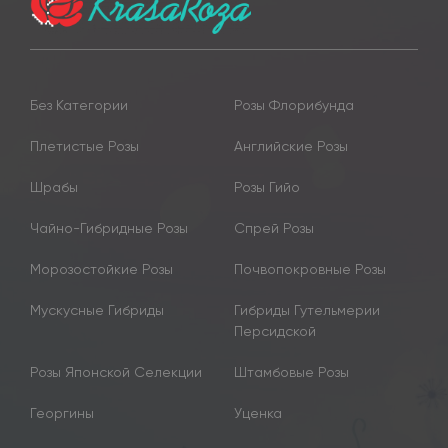
Без Категории
Розы Флорибунда
Плетистые Розы
Английские Розы
Шрабы
Розы Гийо
Чайно-Гибридные Розы
Спрей Розы
Морозостойкие Розы
Почвопокровные Розы
Мускусные Гибриды
Гибриды Гутельмерии
Персидской
Розы Японской Селекции
Штамбовые Розы
Георгины
Уценка