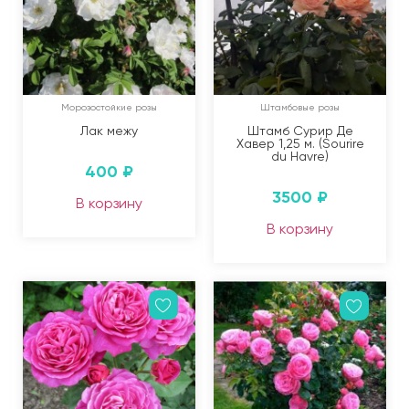
Морозостойкие розы
Штамбовые розы
Лак межу
Штамб Сурир Де
Хавер 1,25 м. (Sourire
du Havre)
400
₽
3500
₽
В корзину
В корзину