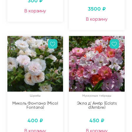
300
₽
3500
₽
В корзину
В корзину
Шрабы
Мускусные гибриды
Миколь Фонтана (Micol
Экла д’ Амбр (Eclats
Fontana)
d’Ambre)
400
₽
450
₽
В корзину
В корзину