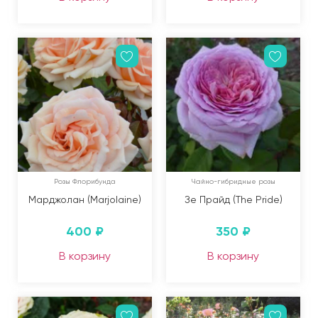
Розы Флорибунда
Чайно-гибридные розы
Марджолан (Marjolaine)
Зе Прайд (The Pride)
400
₽
350
₽
В корзину
В корзину