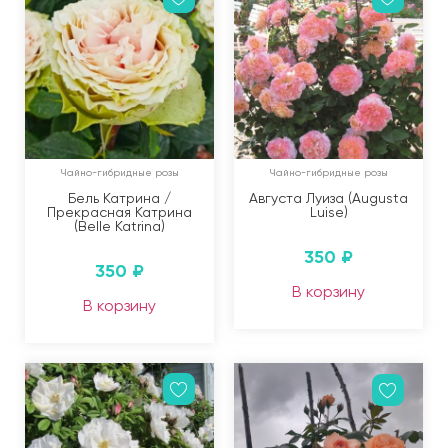
Чайно-гибридные розы
Чайно-гибридные розы
Бель Катрина /
Августа Луиза (Augusta
Прекрасная Катрина
Luise)
(Belle Katrina)
350
₽
350
₽
В корзину
В корзину