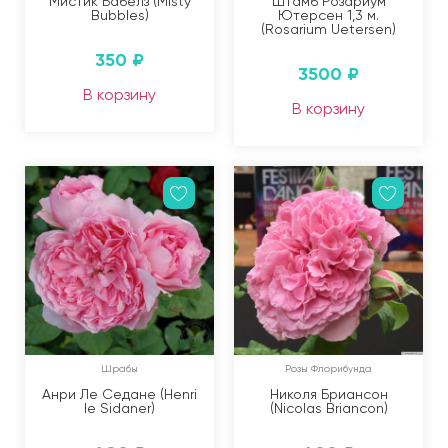
Мистик Бабелз (Misty
Штамб Розариум
Bubbles)
Ютерсен 1,3 м.
(Rosarium Uetersen)
350
₽
3500
₽
В корзину
В корзину
Шрабы
Розы Флорибунда
Анри Ле Седане (Henri
Николя Бриансон
le Sidaner)
(Nicolas Briancon)