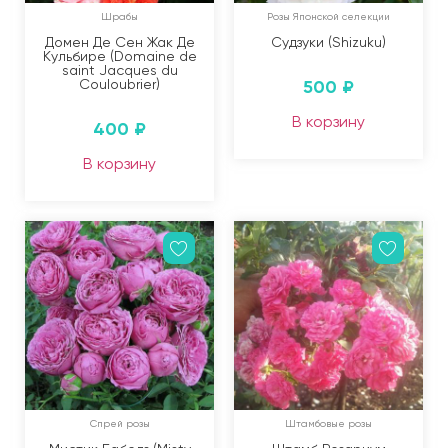
Шрабы
Розы Японской селекции
Домен Де Сен Жак Де
Судзуки (Shizuku)
Кульбире (Domaine de
saint Jacques du
Couloubrier)
500
₽
В корзину
400
₽
В корзину
Спрей розы
Штамбовые розы