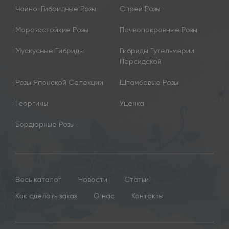
Чайно-Гибридные Розы
Спрей Розы
Морозостойкие Розы
Почвопокровные Розы
Мускусные Гибриды
Гибриды Гутельмерии
Персидской
Розы Японской Селекции
Штамбовые Розы
Георгины
Уценка
Бордюрные Розы
Весь каталог
Новости
Статьи
Как сделать заказ
О нас
Контакты