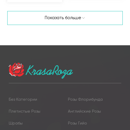
Показать больше
Без Категории
Розы Флорибунда
Плетистые Розы
Английские Розы
Шрабы
Розы Гийо