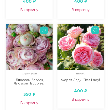
400
₽
400
₽
В корзину
В корзину
Спрей розы
Шрабы
Блоссом Бабблз
Ферст Леди (First Lady)
(Blossom Bubbles)
400
₽
350
₽
В корзину
В корзину