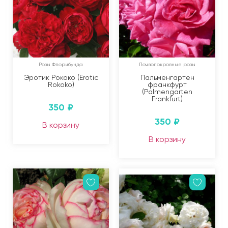
Розы Флорибунда
Почвопокровные розы
Эротик Рококо (Erotic
Пальменгартен
Rokoko)
франкфурт
(Palmengarten
Frankfurt)
350
₽
350
₽
В корзину
В корзину