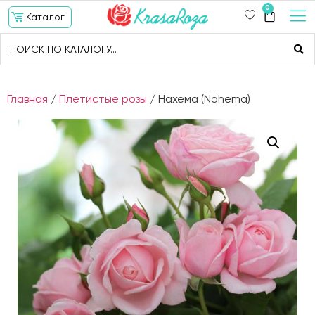
0
Каталог
Главная
/
Плетистые розы
/ Нахема (Nahema)