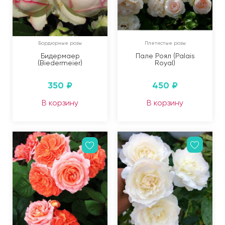
Бордюрные розы
Плетистые розы
Бидермаер
Пале Роял (Palais
(Biedermeier)
Royal)
350
₽
450
₽
В корзину
В корзину