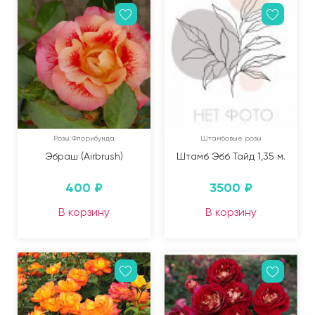
Розы Флорибунда
Штамбовые розы
Эбраш (Airbrush)
Штамб Эбб Тайд 1,35 м.
400
₽
3500
₽
В корзину
В корзину