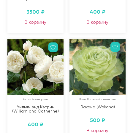
3500
₽
400
₽
В корзину
В корзину
Английские розы
Розы Японской селекции
Уильям энд Кэтрин
Вакана (Wakana)
(William and Catherine)
500
₽
400
₽
В корзину