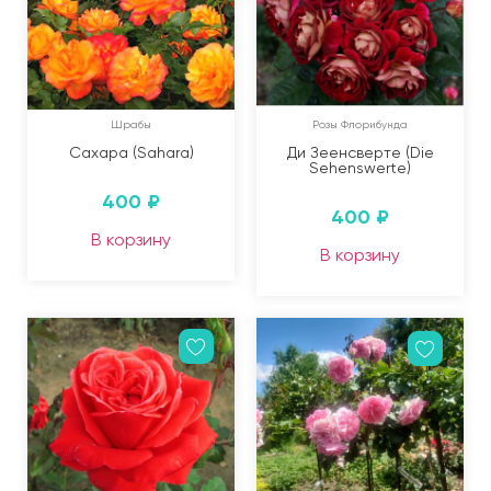
Шрабы
Розы Флорибунда
Сахара (Sahara)
Ди Зеенсверте (Die
Sehenswerte)
400
₽
400
₽
В корзину
В корзину