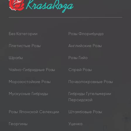
Без Категории
Розы Флорибунда
Плетистые Розы
Английские Розы
Шрабы
Розы Гийо
Чайно-Гибридные Розы
Спрей Розы
Морозостойкие Розы
Почвопокровные Розы
Мускусные Гибриды
Гибриды Гутельмерии
Персидской
Розы Японской Селекции
Штамбовые Розы
Георгины
Уценка