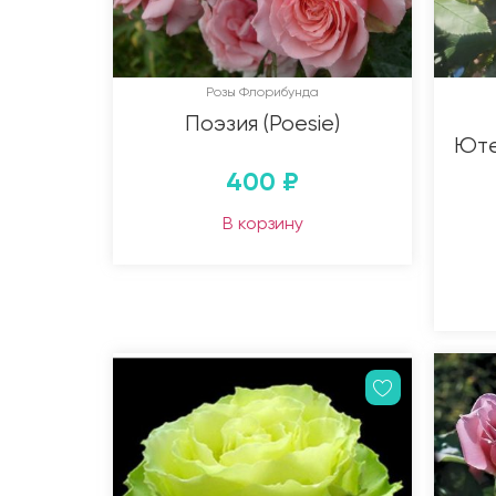
Розы Флорибунда
Поэзия (Poesie)
Юте
400
₽
В корзину