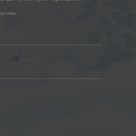
оргины