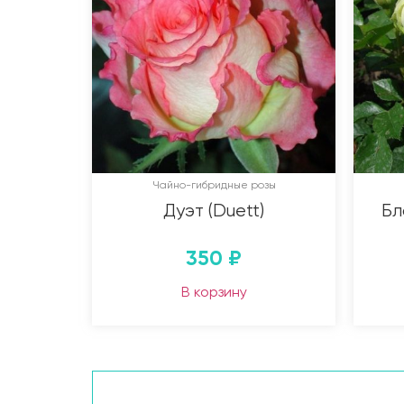
Чайно-гибридные розы
Дуэт (Duett)
Бл
350
₽
В корзину