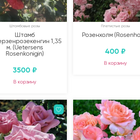
Штамбовые розы
Плетистые розы
Штамб
Розенхолм (Rosenho
рзенрозекенгин 1,35
м. (Uetersens
400
₽
Rosenkonigin)
В корзину
3500
₽
В корзину