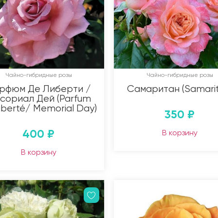
Чайно-гибридные розы
Чайно-гибридные розы
рфюм Де Либерти /
Самаритан (Samarit
сориал Дей (Parfum
iberté/ Memorial Day)
350
₽
400
₽
В корзину
В корзину