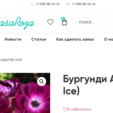
+7 (918) 185-65-36
+7 (918) 185-65-36
0
Новости
Статьи
Как сделать заказ
О н
urgundy Ice)
Бургунди 
Ice)
В избранное