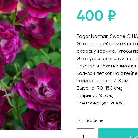
400
₽
Edgar Norman Swane США, 
Эта роза действительно п
окраску воочию, чтобы по
Это густо-сливовый, почт
текстуры. Роза великолеп
Кол-во цветков на стебле
Размер цветка: 7-8 см.;
Высота: 70-150 см.;
Ширина: 60 см.;
Повторноцветущая.
12 в наличии
В к