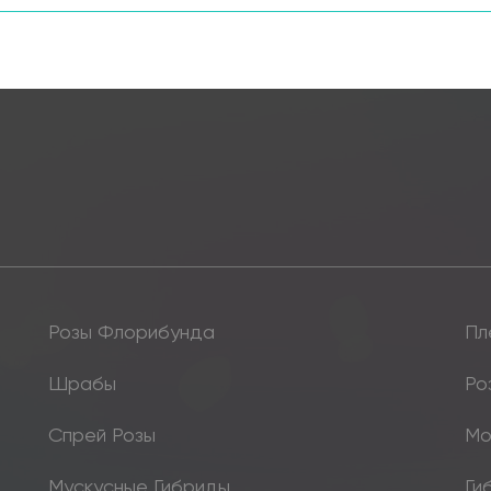
Розы Флорибунда
Пл
Шрабы
Ро
Спрей Розы
Мо
Мускусные Гибриды
Ги