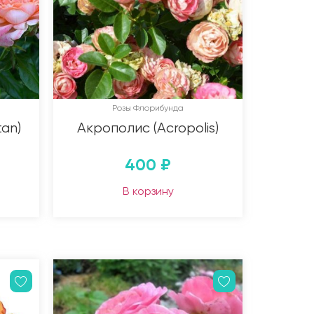
Розы Флорибунда
an)
Акрополис (Acropolis)
400
₽
В корзину