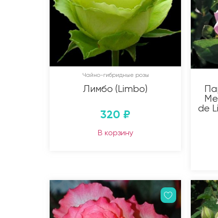
Чайно-гибридные розы
Лимбо (Limbo)
Па
Ме
de L
320
₽
В корзину