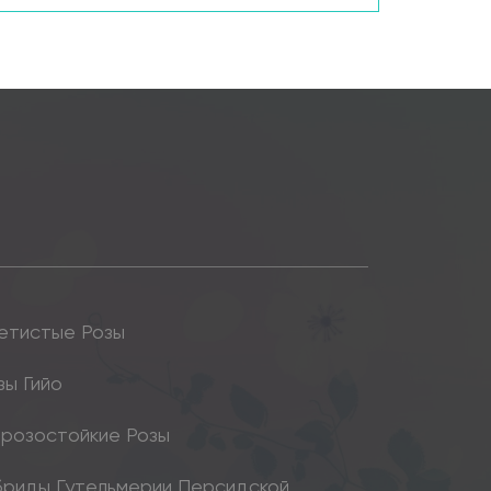
етистые Розы
зы Гийо
розостойкие Розы
бриды Гутельмерии Персидской