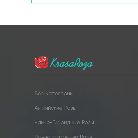
Без Категории
Английские Розы
Чайно-Гибридные Розы
Почвопокровные Розы