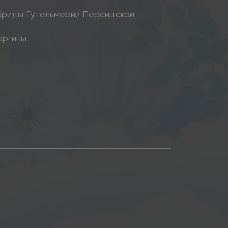
бриды Гутельмерии Персидской
оргины