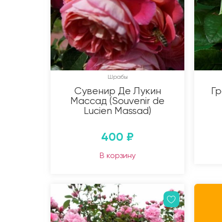
Шрабы
Сувенир Де Лукин
Гр
Массад (Souvenir de
Lucien Massad)
400
₽
В корзину