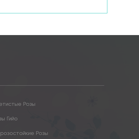
етистые Розы
зы Гийо
розостойкие Розы