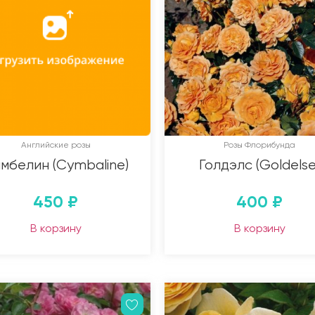
Английские розы
Розы Флорибунда
мбелин (Cymbaline)
Голдэлс (Goldelse
450
₽
400
₽
В корзину
В корзину