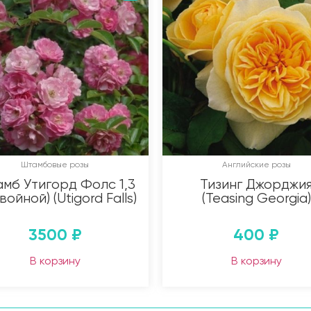
Штамбовые розы
Английские розы
мб Утигорд Фолс 1,3
Тизинг Джорджи
двойной) (Utigord Falls)
(Teasing Georgia)
3500
₽
400
₽
В корзину
В корзину