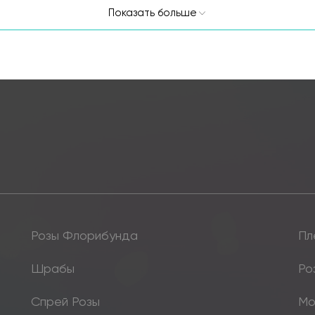
Показать больше
Розы Флорибунда
Пл
Шрабы
Ро
Спрей Розы
Мо