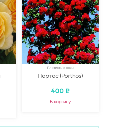
Плетистые розы
я
Портос (Porthos)
400
₽
В корзину