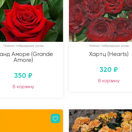
Чайно-гибридные розы
Чайно-гибридные розы
анд Аморе (Grande
Хартц (Hearts)
Amore)
320
₽
350
₽
В корзину
В корзину