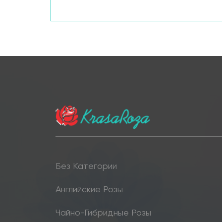
Без Категории
Английские Розы
Чайно-Гибридные Розы