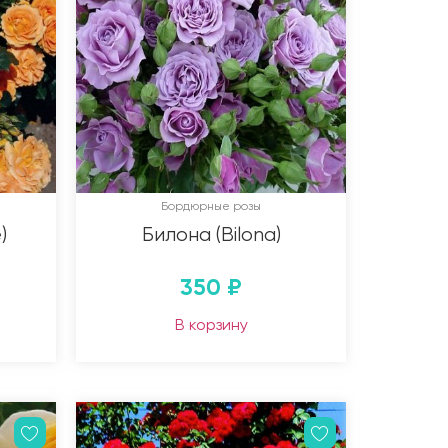
Бордюрные розы
)
Билона (Bilona)
350
₽
В корзину