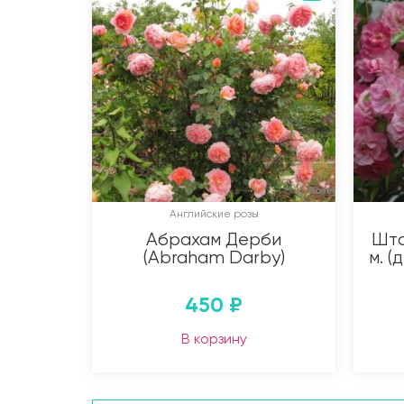
Английские розы
Абрахам Дерби
Шта
(Abraham Darby)
м. (
450
₽
В корзину