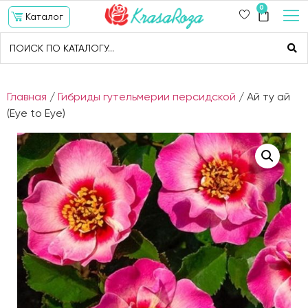
0
Каталог
Главная
/
Гибриды гутельмерии персидской
/ Ай ту ай
(Eye to Eye)