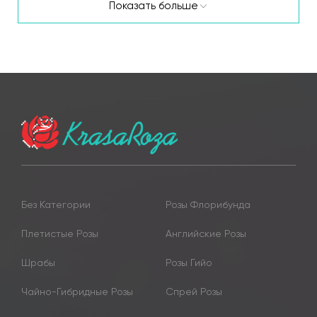
Показать больше
Без Категории
Розы Флорибунда
Плетистые Розы
Английские Розы
Шрабы
Розы Гийо
Чайно-Гибридные Розы
Спрей Розы