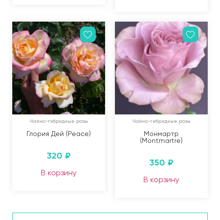
Чайно-гибридные розы
Чайно-гибридные розы
Глория Дей (Peace)
Монмартр
(Montmartre)
320
₽
350
₽
В корзину
В корзину