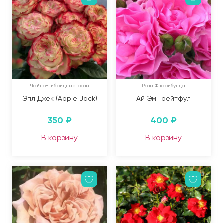
Чайно-гибридные розы
Розы Флорибунда
Эпл Джек (Apple Jack)
Ай Эм Грейтфул
350
₽
400
₽
В корзину
В корзину