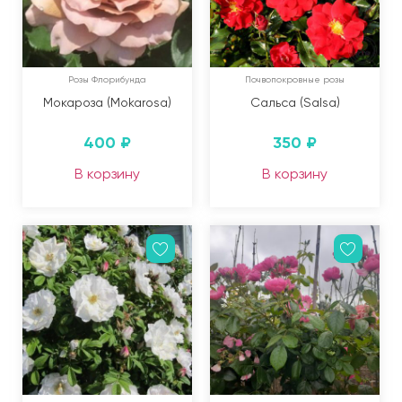
Розы Флорибунда
Почвопокровные розы
Мокароза (Mokarosa)
Сальса (Salsa)
400
₽
350
₽
В корзину
В корзину