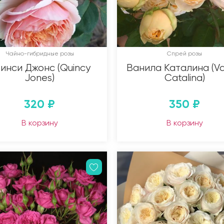
Чайно-гибридные розы
Спрей розы
инси Джонс (Quincy
Ванила Каталина (Van
Jones)
Catalina)
320
₽
350
₽
В корзину
В корзину