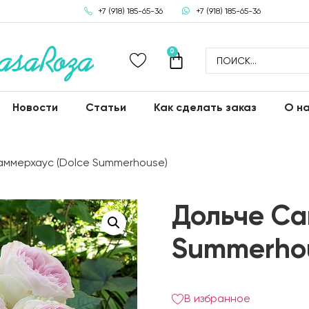
+7 (918) 185-65-36
+7 (918) 185-65-36
0
Новости
Статьи
Как сделать заказ
О н
аммерхаус (Dolce Summerhouse)
Дольче Са
Summerho
В избранное