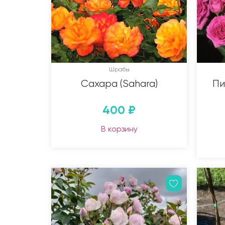
Шрабы
Сахара (Sahara)
Пи
400
₽
В корзину