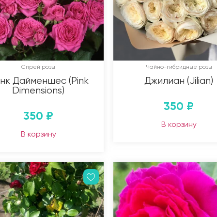
Спрей розы
Чайно-гибридные розы
нк Дайменшес (Pink
Джилиан (Jilian)
Dimensions)
350
₽
350
₽
В корзину
В корзину