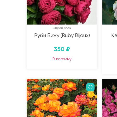
Спрей розы
Руби Бижу (Ruby Bijoux)
Кв
350
₽
В корзину