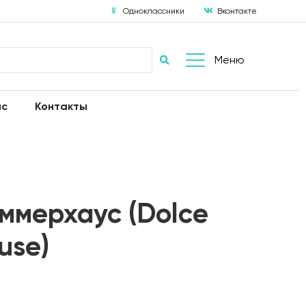
Одноклассники
Вконтакте
Меню
ас
Контакты
ммерхаус (Dolce
use)