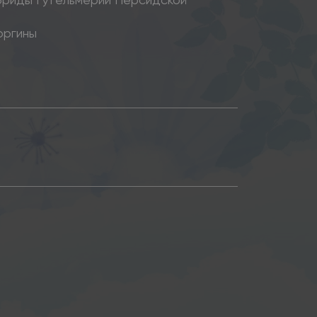
оргины