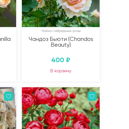
Чайно-гибридные розы
illa
Чандоз Бьюти (Chandos
Beauty)
400
₽
В корзину