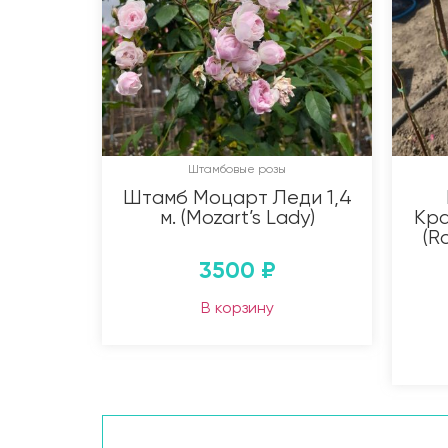
Штамбовые розы
Штамб Моцарт Леди 1,4
м. (Mozart’s Lady)
Кра
(R
3500
₽
В корзину