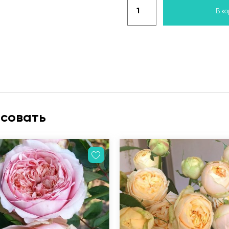
В к
есовать