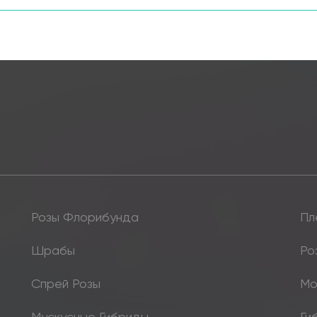
Розы Флорибунда
Пл
Шрабы
Ро
Спрей Розы
Мо
Мускусные Гибриды
Ги