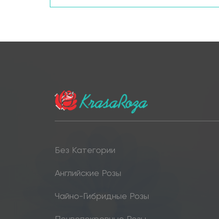
Без Категории
Английские Розы
Чайно-Гибридные Розы
Почвопокровные Розы