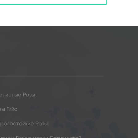
етистые Розы
зы Гийо
розостойкие Розы
бриды Гутельмерии Персидской