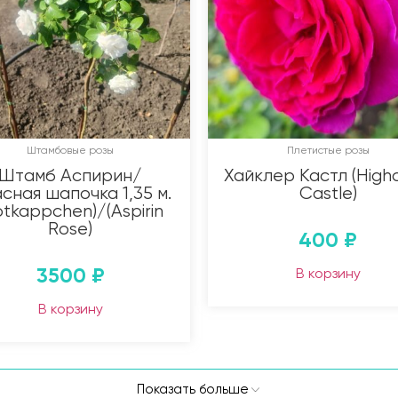
Штамбовые розы
Плетистые розы
Штамб Аспирин/
Хайклер Кастл (Highc
сная шапочка 1,35 м.
Castle)
otkappchen)/(Aspirin
Rose)
400
₽
3500
₽
В корзину
В корзину
Показать больше