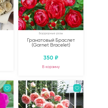
Бордюрные розы
Гранатовый Браслет
(Garnet Bracelet)
350
₽
В корзину