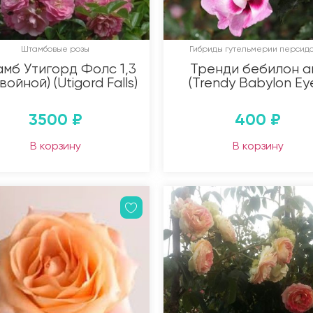
Штамбовые розы
Гибриды гутельмерии персидс
мб Утигорд Фолс 1,3
Тренди бебилон а
двойной) (Utigord Falls)
(Trendy Babylon Ey
3500
₽
400
₽
В корзину
В корзину