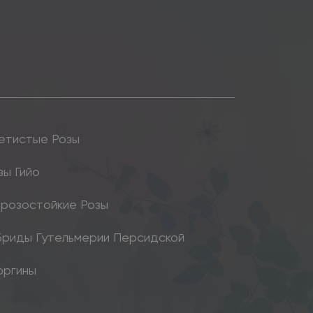
етистые Розы
зы Гийо
розостойкие Розы
бриды Гутельмерии Персидской
оргины