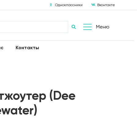
Одноклассники
Вконтакте
Меню
ас
Контакты
тжоутер (Dee
ewater)