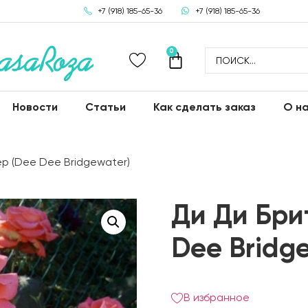
+7 (918) 185-65-36
+7 (918) 185-65-36
0
Новости
Статьи
Как сделать заказ
О н
р (Dee Dee Bridgewater)
Ди Ди Бри
Dee Bridg
В избранное