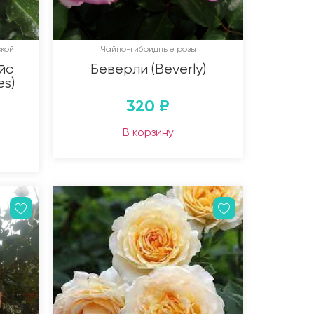
кой
Чайно-гибридные розы
йс
Беверли (Beverly)
es)
320
₽
В корзину