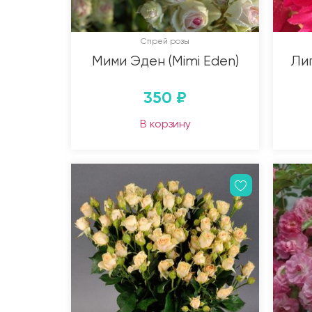
Спрей розы
Мими Эден (Mimi Eden)
Лиг
350
₽
В корзину