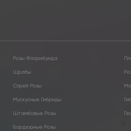
Розы Флорибунда
Пл
Шрабы
Ро
Спрей Розы
Мо
Мускусные Гибриды
Ги
Штамбовые Розы
Ге
Бордюрные Розы