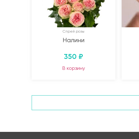
Спрей розы
Налини
350
₽
В корзину