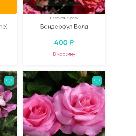
Плетистые розы
ne)
Вондерфул Волд
400
₽
В корзину