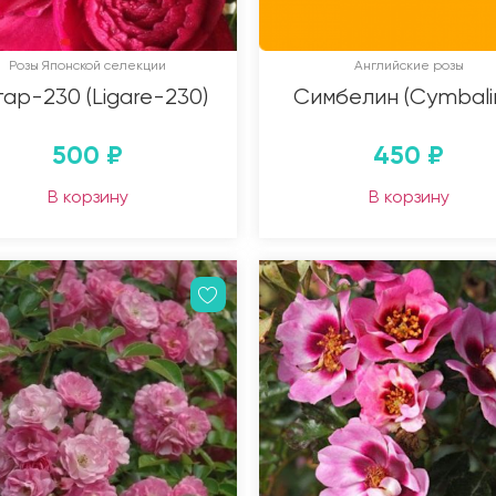
Розы Японской селекции
Английские розы
ар-230 (Ligare-230)
Симбелин (Cymbali
500
₽
450
₽
В корзину
В корзину