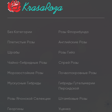
Без Категории
Розы Флорибунда
Плетистые Розы
Английские Розы
Шрабы
Розы Гийо
Чайно-Гибридные Розы
Спрей Розы
Морозостойкие Розы
Почвопокровные Розы
Мускусные Гибриды
Гибриды Гутельмерии
Персидской
Розы Японской Селекции
Штамбовые Розы
Георгины
Уценка