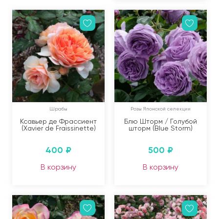
Шрабы
Розы Японской селекции
Ксавьер де Фрассиент
Блю Шторм / Голубой
(Xavier de Fraissinette)
шторм (Blue Storm)
400
₽
500
₽
В корзину
В корзину