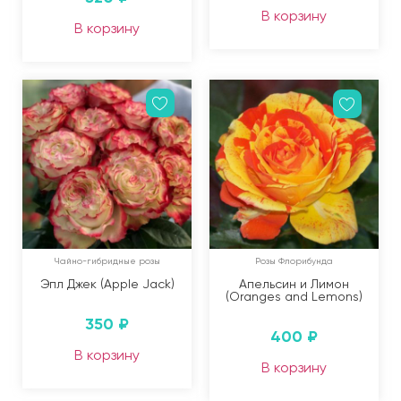
В корзину
В корзину
Чайно-гибридные розы
Розы Флорибунда
Эпл Джек (Apple Jack)
Апельсин и Лимон
(Oranges and Lemons)
350
₽
400
₽
В корзину
В корзину