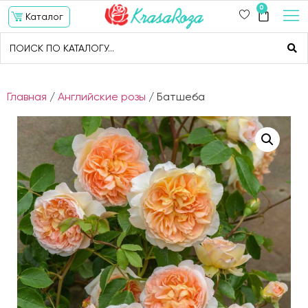
0
Каталог
Главная
/
Английские розы
/ Батшеба