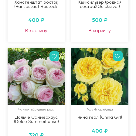
Ханстенштат росток
Квиксильвер (родная
(Hansestadt Rostock)
сестра)(Quicksilver)
400
₽
500
₽
В корзину
В корзину
Чайно-гибридные розы
Розы Флорибунда
Дольче Саммерхаус
Чина гёрл (China Girl)
(Dolce Summerhouse)
400
₽
320
₽