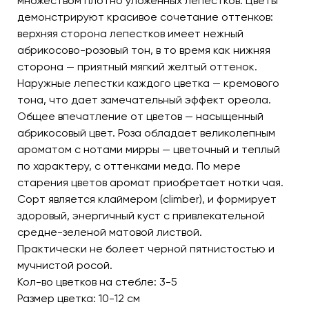
множеством плотно уложенных лепестков. Цветы
демонстрируют красивое сочетание оттенков:
верхняя сторона лепестков имеет нежный
абрикосово-розовый тон, в то время как нижняя
сторона — приятный мягкий желтый оттенок.
Наружные лепестки каждого цветка — кремового
тона, что дает замечательный эффект ореола.
Общее впечатление от цветов — насыщенный
абрикосовый цвет. Роза обладает великолепным
ароматом с нотами мирры — цветочный и теплый
по характеру, с оттенками меда. По мере
старения цветов аромат приобретает нотки чая.
Сорт является клаймером (climber), и формирует
здоровый, энергичный куст с привлекательной
средне-зеленой матовой листвой.
Практически не болеет черной пятнистостью и
мучнистой росой.
Кол-во цветков на стебле: 3-5
Размер цветка: 10-12 см