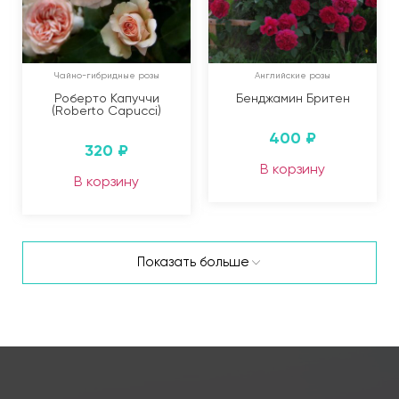
Чайно-гибридные розы
Английские розы
Роберто Капуччи
Бенджамин Бритен
(Roberto Capucci)
400
₽
320
₽
В корзину
В корзину
Показать больше