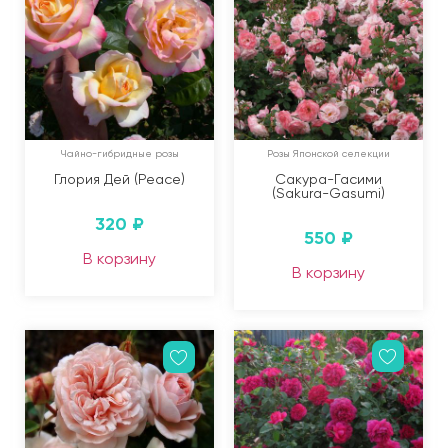
Чайно-гибридные розы
Розы Японской селекции
Глория Дей (Peace)
Сакура-Гасими
(Sakura-Gasumi)
320
₽
550
₽
В корзину
В корзину