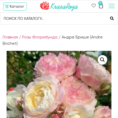
0
Каталог
Главная
/
Розы Флорибунда
/ Андре Брише (Andre
Brichet)