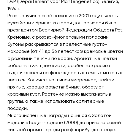
DvP (Departement voor Plantengenetica) Бельгия,
1994 г.
Роза получила своё название в 2001 году в честь
мужа Хельги Брише, которая долгое время была
президентом Всемирной Федерации Обществ Роз.
Кремовые, с розово-фиолетовыми полосами
бутоны раскрываются в прелестные густо-
махровые (от 41 до 56 лепестков) кремовые цветки
с розовыми тенями по краям. Ароматные цветки
собраны в изящные кисти, особенно красиво
выделяющиеся на фоне здоровых тёмных матовых
листьев. Количество шипов умеренное, побеги
прямые, хорошо разветвлённые, образуют
красивый куст. Растение можно высаживать в
группы, а также использовать солитерные
посадки.
Многочисленные награды начиная с Золотой
медали в Баден-Бадене (2000) до приза за самый
сильный аромат среди роз флорибунда в Генуе.