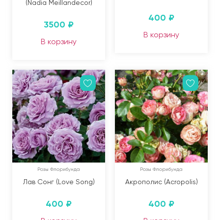
(Nadia Meillandecor)
400
₽
3500
₽
В корзину
В корзину
Розы Флорибунда
Розы Флорибунда
Лав Сонг (Love Song)
Акрополис (Acropolis)
400
₽
400
₽