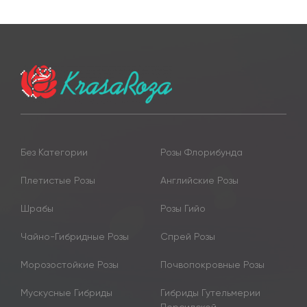
Без Категории
Розы Флорибунда
Плетистые Розы
Английские Розы
Шрабы
Розы Гийо
Чайно-Гибридные Розы
Спрей Розы
Морозостойкие Розы
Почвопокровные Розы
Мускусные Гибриды
Гибриды Гутельмерии
Персидской