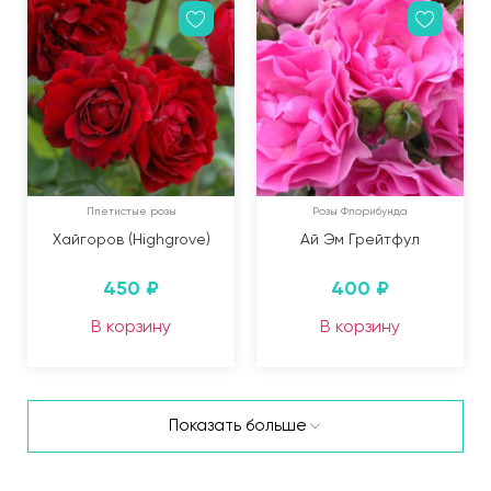
Плетистые розы
Розы Флорибунда
Хайгоров (Highgrove)
Ай Эм Грейтфул
450
₽
400
₽
В корзину
В корзину
Показать больше