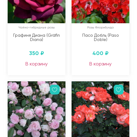
Чайно-гибридные розы
Розы Флорибунда
Графиня Диана (Gräfin
Пасо Добль (Paso
Diana)
Doble)
350
₽
400
₽
В корзину
В корзину