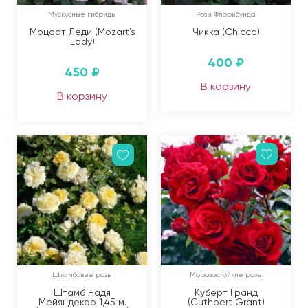
Мускусные гибриды
Розы Флорибунда
Моцарт Леди (Mozart’s
Чикка (Chicca)
Lady)
400
₽
450
₽
В корзину
В корзину
Штамбовые розы
Морозостойкие розы
Штамб Надя
Куберт Гранд
Мейяндекор 1,45 м.
(Cuthbert Grant)