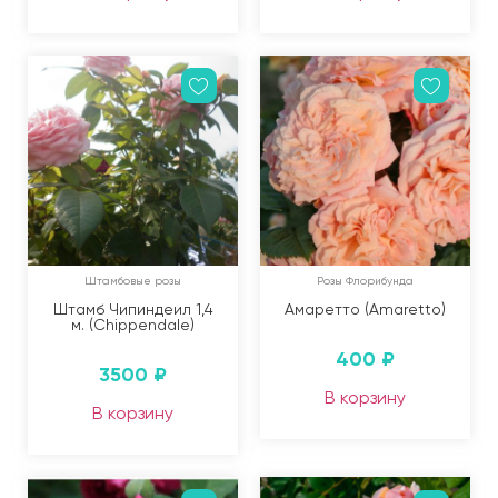
Штамбовые розы
Розы Флорибунда
Штамб Чипиндеил 1,4
Амаретто (Amaretto)
м. (Chippendale)
400
₽
3500
₽
В корзину
В корзину