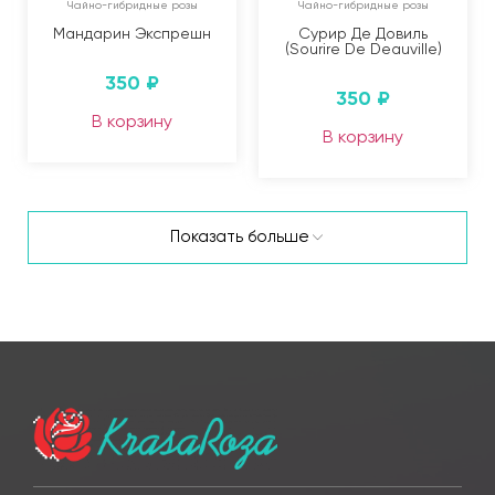
Чайно-гибридные розы
Чайно-гибридные розы
Мандарин Экспрешн
Сурир Де Довиль
(Sourire De Deauville)
350
₽
350
₽
В корзину
В корзину
Показать больше