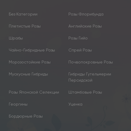
Без Категории
Розы Флорибунда
Плетистые Розы
Английские Розы
Шрабы
Розы Гийо
Чайно-Гибридные Розы
Спрей Розы
Морозостойкие Розы
Почвопокровные Розы
Мускусные Гибриды
Гибриды Гутельмерии
Персидской
Розы Японской Селекции
Штамбовые Розы
Георгины
Уценка
Бордюрные Розы