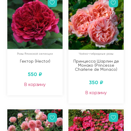
Розы Японской селекции
Чайно-гибридные розы
Гектор (Hector)
Принцесса Шарлин де
Монако (Princesse
Charlene de Monaco)
550
₽
350
₽
В корзину
В корзину