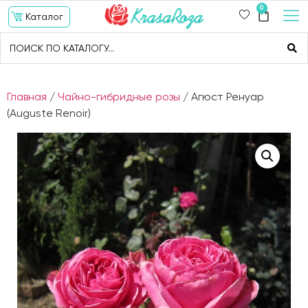
0
Каталог
Главная
/
Чайно-гибридные розы
/ Агюст Ренуар
(Auguste Renoir)