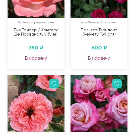
Чайно-гибридные розы
Розы Японской селекции
Лив Тайлер / Комтесс
Вельвет Твайлайт
Де Прованс (Liv Tyler)
(Velvety Twilight)
350
₽
600
₽
В корзину
В корзину