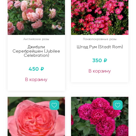
Английские розы
Почвопокровные розы
Джибули
Штад Рум (Stadt Rom)
Серебрейшен (Jubilee
Celebration)
350
₽
450
₽
В корзину
В корзину