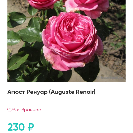
Агюст Ренуар (Auguste Renoir)
В избранное
230
₽