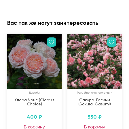
Вас так же могут заинтересовать
Шрабы
Розы Японской селекции
Клара Чойс (Clara»s
Сакура-Гасими
Choice)
(Sakura-Gasumi)
400
₽
550
₽
В корзину
В корзину