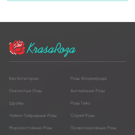
Без Категории
Розы Флорибунда
Плетистые Розы
Английские Розы
Шрабы
Розы Гийо
Чайно-Гибридные Розы
Спрей Розы
Морозостойкие Розы
Почвопокровные Розы