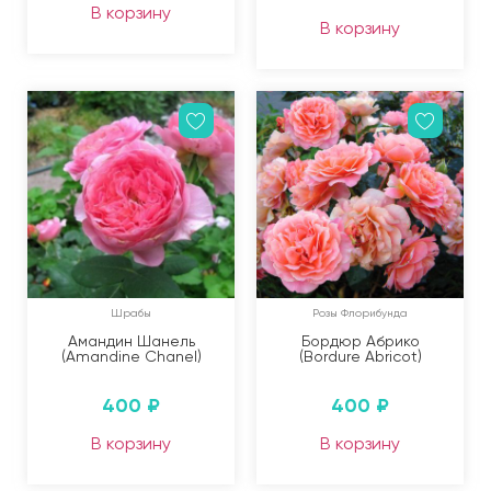
В корзину
В корзину
Шрабы
Розы Флорибунда
Амандин Шанель
Бордюр Абрико
(Amandine Chanel)
(Bordure Abricot)
400
₽
400
₽
В корзину
В корзину