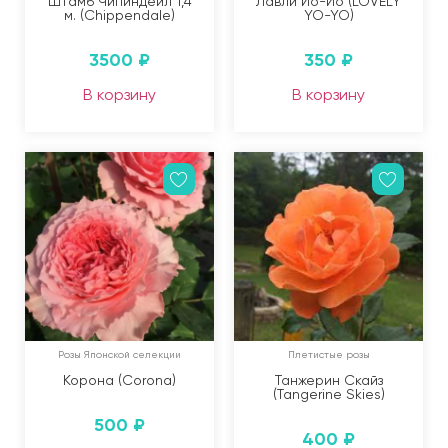
Штамб Чипиндеил 1,4
Лавли Йо-Йо (LOVELY
м. (Chippendale)
YO-YO)
3500
₽
350
₽
В корзину
В корзину
Розы Японской селекции
Плетистые розы
Корона (Corona)
Танжерин Скайз
(Tangerine Skies)
500
₽
400
₽