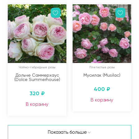
Чайно-гибридные розы
Плетистые розы
Дольче Саммерхаус
Мусилак (Musilac)
(Dolce Summerhouse)
400
₽
320
₽
В корзину
В корзину
Показать больше