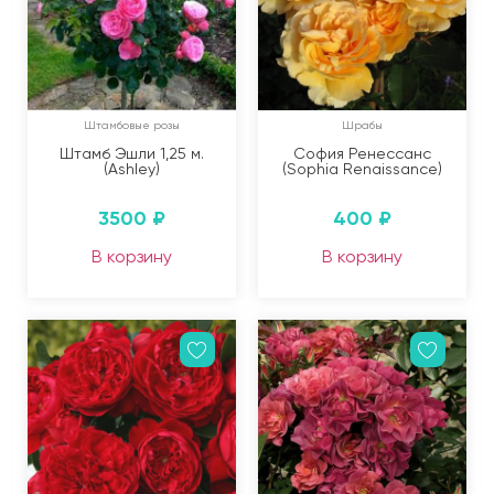
Штамбовые розы
Шрабы
Штамб Эшли 1,25 м.
София Ренессанс
(Ashley)
(Sophia Renaissance)
3500
₽
400
₽
В корзину
В корзину