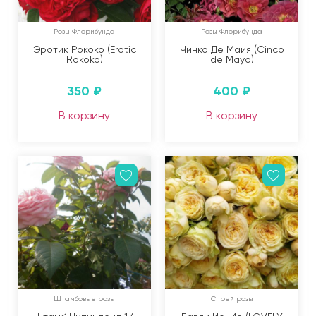
Розы Флорибунда
Розы Флорибунда
Эротик Рококо (Erotic
Чинко Де Майя (Cinco
Rokoko)
de Mayo)
350
₽
400
₽
В корзину
В корзину
Штамбовые розы
Спрей розы