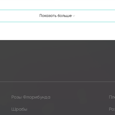
Показать больше
Розы Флорибунда
Пл
Шрабы
Ро