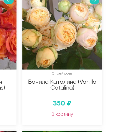
Спрей розы
н
Ванила Каталина (Vanilla
s)
Catalina)
350
₽
В корзину