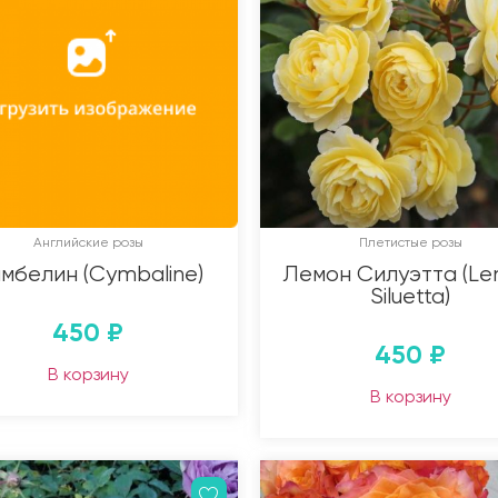
Английские розы
Плетистые розы
мбелин (Cymbaline)
Лемон Силуэтта (L
Siluetta)
450
₽
450
₽
В корзину
В корзину