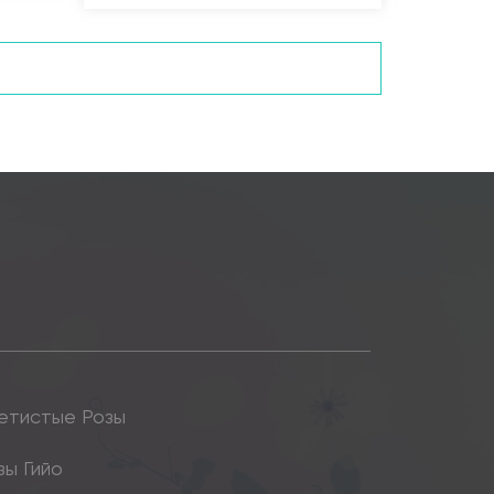
етистые Розы
зы Гийо