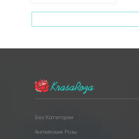
Без Категории
Английские Розы