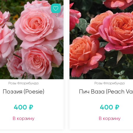
Розы Флорибунда
Розы Флорибунда
Поэзия (Poesie)
Пич Ваза (Peach Va
400
₽
400
₽
В корзину
В корзину