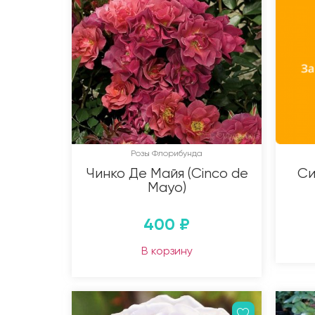
Розы Флорибунда
Чинко Де Майя (Cinco de
Си
Mayo)
400
₽
В корзину