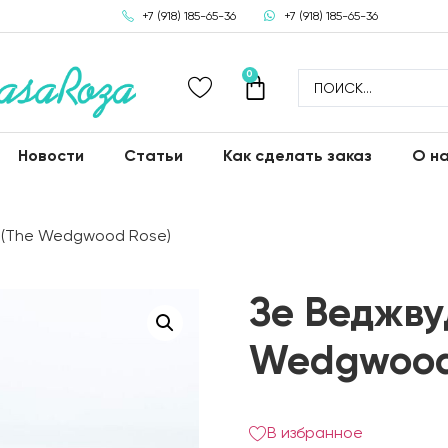
+7 (918) 185-65-36
+7 (918) 185-65-36
0
Новости
Статьи
Как сделать заказ
О н
з (The Wedgwood Rose)
Зе Веджву
Wedgwood
В избранное