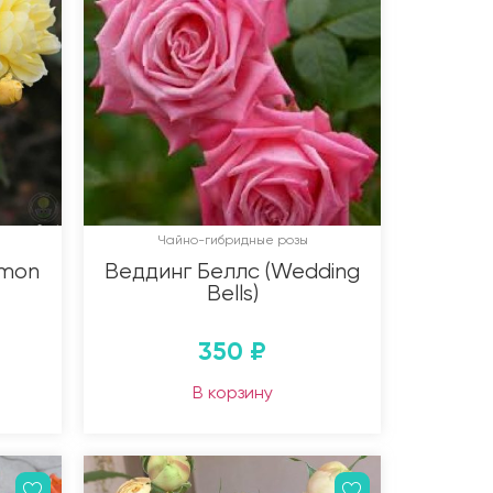
Чайно-гибридные розы
emon
Веддинг Беллс (Wedding
Bells)
350
₽
В корзину