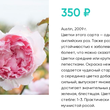
350
₽
Austin, 2009 г.
Цветки этого сорта — одн
английских роз. Также р
устойчивостью к заболев
болеет, что можно сказа
Цветки средние или круп
лепестками. Окраска неж
создается чудесный стар
а серединка цветка доба
сильный, выпускает множе
достигает значительных 
зеленая, блестящая. Цвет
стебле: 1-3. Практическ
мучнистой росой.