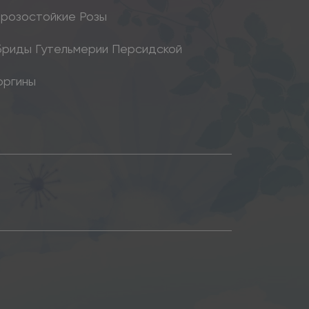
розостойкие Розы
бриды Гутельмерии Персидской
оргины