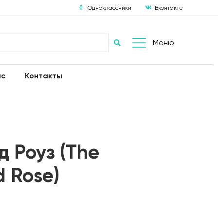
Одноклассники
Вконтакте
Меню
ас
Контакты
д Роуз (The
 Rose)