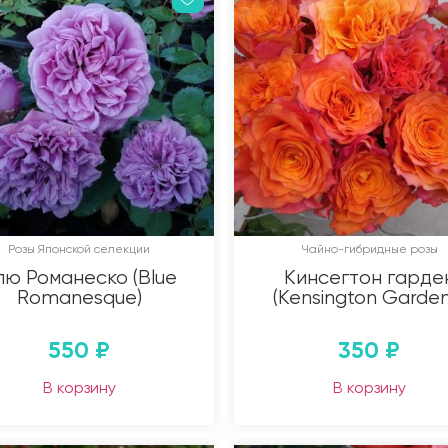
Розы Японской селекции
Чайно-гибридные розы
лю Романеско (Blue
Кинсегтон гарде
Romanesque)
(Kensington Garden
550
₽
350
₽
В корзину
В корзину