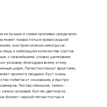
и из лучших и самых красивых среди всех
оза может похвастаться превосходной
аниям, она практически никогда не
ть лишь о небольшом количестве сортов.
ные, с нежнейшими, словно шелковыми
но-розовая, благодаря всему этому
инный шарм. Лепестки пахнут фруктами,
вляет аромата гвоздики. Куст очень
ство побегов от основания, и быстро
размеров. Листва обильная, темно-
: нежно-розовый. Кол-во цветков на
и не болеет черной пятнистостью и