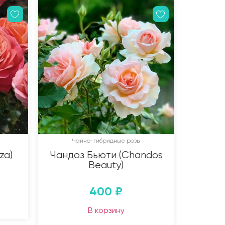
Чайно-гибридные розы
za)
Чандоз Бьюти (Chandos
Beauty)
400
₽
В корзину