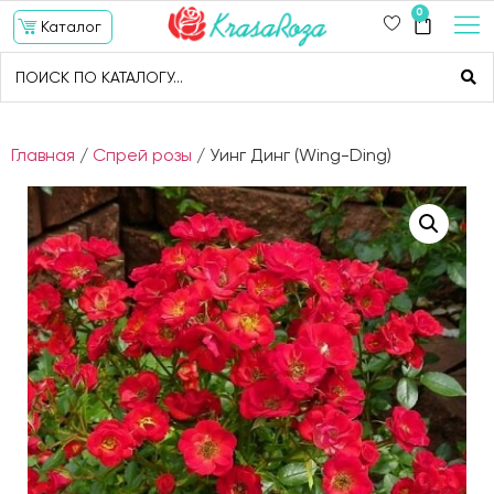
0
Каталог
Главная
/
Спрей розы
/ Уинг Динг (Wing-Ding)