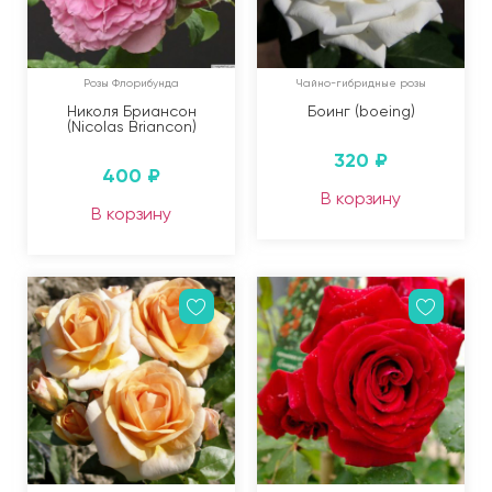
Розы Флорибунда
Чайно-гибридные розы
Николя Бриансон
Боинг (boeing)
(Nicolas Briancon)
320
₽
400
₽
В корзину
В корзину