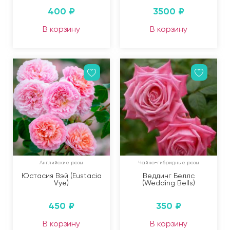
400
₽
3500
₽
В корзину
В корзину
Английские розы
Чайно-гибридные розы
Юстасия Вэй (Eustacia
Веддинг Беллс
Vye)
(Wedding Bells)
450
₽
350
₽
В корзину
В корзину