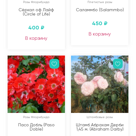
Розы Флорибунда
Плетистые розы
Сёркал оф Лайф
Саламмбо (Salammbo)
(Circle of Life)
450
₽
400
₽
В корзину
В корзину
Розы Флорибунда
Штамбовые розы
Пасо Добль (Paso
Штамб Абрахам Дерби
Doble)
1,45 м. (Abraham Darby)