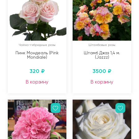
Чайно-гибридные розы
Штамбовые розы
Пинк Мондеаль (Pink
Штамб Джаз 1,4 м.
Mondiale)
(Jazzz)
320
₽
3500
₽
В корзину
В корзину