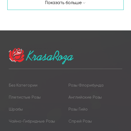
Показать больше
Без Категории
Розы Флорибунда
Плетистые Розы
Английские Розы
Шрабы
Розы Гийо
Чайно-Гибридные Розы
Спрей Розы