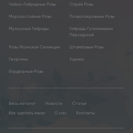
Чайно-Гибридные Розы
Спрей Розы
Морозостойкие Розы
Почвопокровные Розы
Мускусные Гибриды
Гибриды Гутельмерии
Персидской
Розы Японской Селекции
Штамбовые Розы
Георгины
Уценка
Бордюрные Розы
Весь каталог
Новости
Статьи
Как сделать заказ
О нас
Контакты