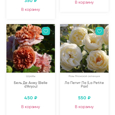
350
₽
В корзину
В корзину
Шрабы
Розы Японской селекции
Бель Де Анжу (Belle
Ла Петит Па (La Petite
d’Anjou)
Pair)
450
₽
550
₽
В корзину
В корзину