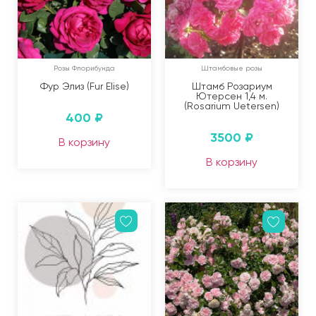
Розы Флорибунда
Штамбовые розы
Фур Элиз (Fur Elise)
Штамб Розариум
Ютерсен 1,4 м.
(Rosarium Uetersen)
400
₽
3500
₽
В корзину
В корзину