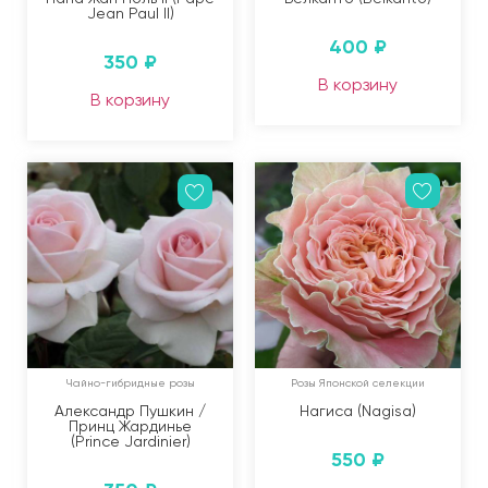
Jean Paul II)
400
₽
350
₽
В корзину
В корзину
Чайно-гибридные розы
Розы Японской селекции
Александр Пушкин /
Нагиса (Nagisa)
Принц Жардинье
(Prince Jardinier)
550
₽