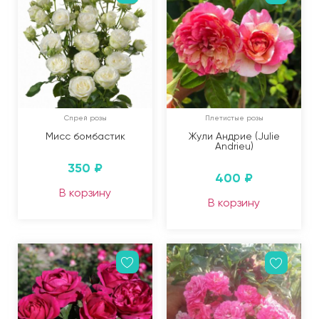
Спрей розы
Плетистые розы
Мисс бомбастик
Жули Андрие (Julie
Andrieu)
350
₽
400
₽
В корзину
В корзину