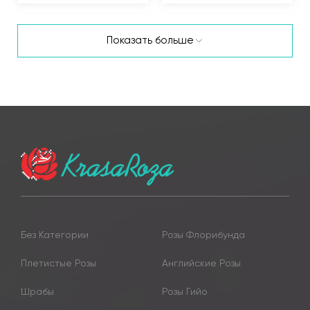
Показать больше
Без Категории
Розы Флорибунда
Плетистые Розы
Английские Розы
Шрабы
Розы Гийо