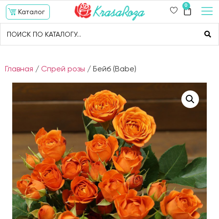
0
Каталог
Главная
/
Спрей розы
/ Бейб (Babe)