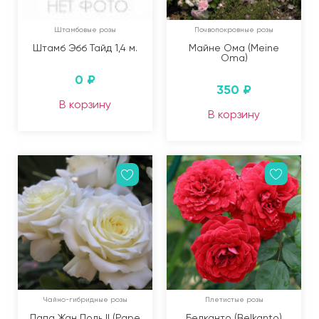
Штамбовые розы
Почвопокровные розы
Штамб Эбб Тайд 1,4 м.
Майне Ома (Meine
Oma)
0
₽
350
₽
В корзину
В корзину
Чайно-гибридные розы
Плетистые розы
Папа Жан Поль II (Pape
Белканто (Belkanto)