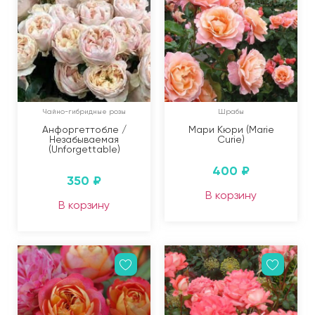
Чайно-гибридные розы
Шрабы
Анфоргеттобле /
Мари Кюри (Marie
Незабываемая
Curie)
(Unforgettable)
400
₽
350
₽
В корзину
В корзину