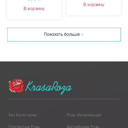
В корзину
В корзину
Показать больше
Без Категории
Розы Флорибунда
Плетистые Розы
Английские Розы