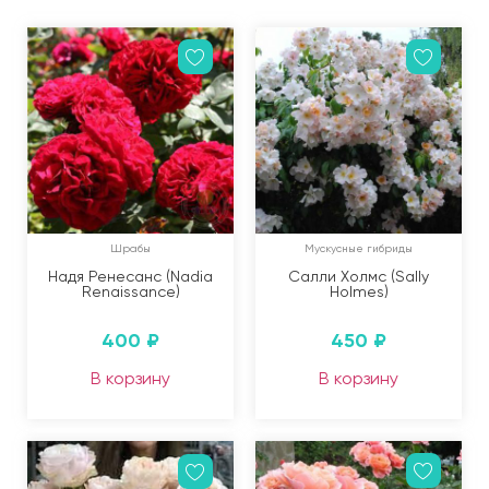
Шрабы
Мускусные гибриды
Надя Ренесанс (Nadia
Салли Холмс (Sally
Renaissance)
Holmes)
400
₽
450
₽
В корзину
В корзину