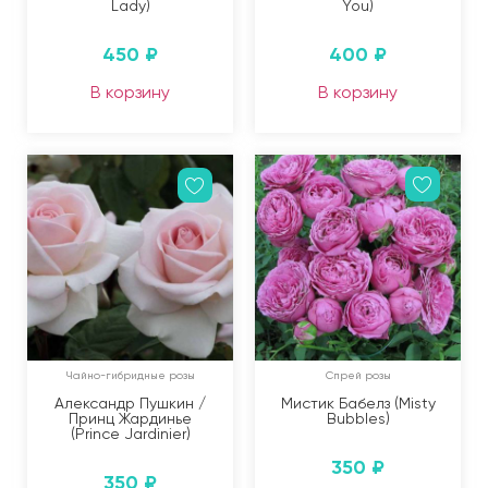
Lady)
You)
450
₽
400
₽
В корзину
В корзину
Чайно-гибридные розы
Спрей розы
Александр Пушкин /
Мистик Бабелз (Misty
Принц Жардинье
Bubbles)
(Prince Jardinier)
350
₽
350
₽