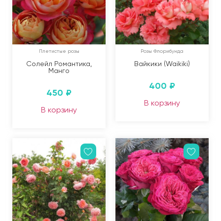
Плетистые розы
Розы Флорибунда
Солейл Романтика,
Вайкики (Waikiki)
Манго
400
₽
450
₽
В корзину
В корзину