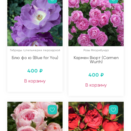
Гибриды гутельмерии персидской
Розы Флорибунда
Блю фо ю (Blue for You)
Кармен Вюрт (Carmen
Wurth)
400
₽
400
₽
В корзину
В корзину