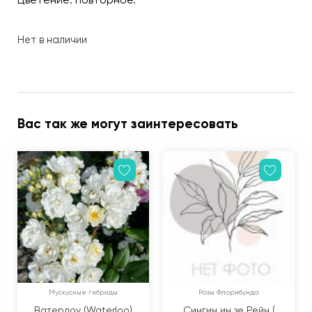
Нет в наличии
Вас так же могут заинтересовать
Мускусные гибриды
Розы Флорибунда
Ватерлоу (Waterloo)
Сингин ин зе Рейн (