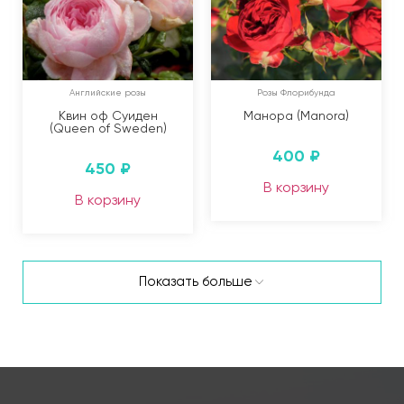
Английские розы
Розы Флорибунда
Квин оф Суиден
Манора (Manora)
(Queen of Sweden)
400
₽
450
₽
В корзину
В корзину
Показать больше