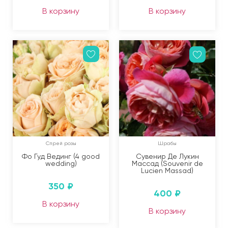
В корзину
В корзину
Спрей розы
Шрабы
Фо Гуд Вединг (4 good
Сувенир Де Лукин
wedding)
Массад (Souvenir de
Lucien Massad)
350
₽
400
₽
В корзину
В корзину