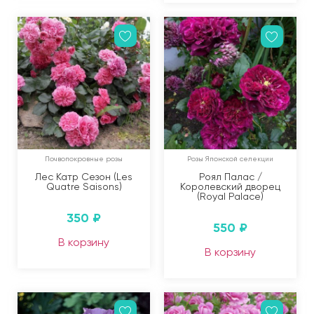
Почвопокровные розы
Розы Японской селекции
Лес Катр Сезон (Les
Роял Палас /
Quatre Saisons)
Королевский дворец
(Royal Palace)
350
₽
550
₽
В корзину
В корзину