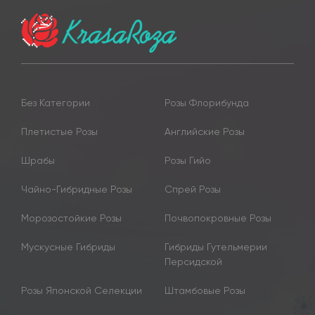
Без Категории
Розы Флорибунда
Плетистые Розы
Английские Розы
Шрабы
Розы Гийо
Чайно-Гибридные Розы
Спрей Розы
Морозостойкие Розы
Почвопокровные Розы
Мускусные Гибриды
Гибриды Гутельмерии
Персидской
Розы Японской Селекции
Штамбовые Розы