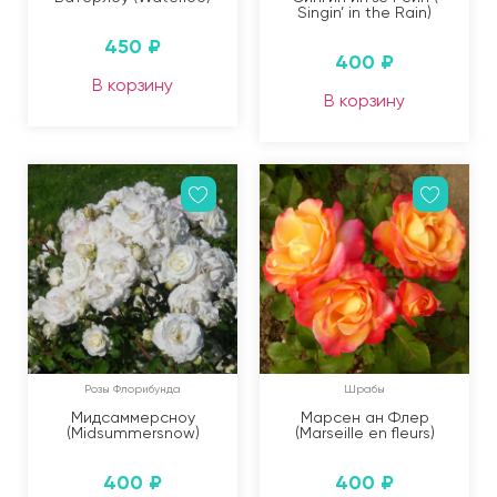
Singin’ in the Rain)
450
₽
400
₽
В корзину
В корзину
Розы Флорибунда
Шрабы
Мидсаммерсноу
Марсен ан Флер
(Midsummersnow)
(Marseille en fleurs)
400
₽
400
₽