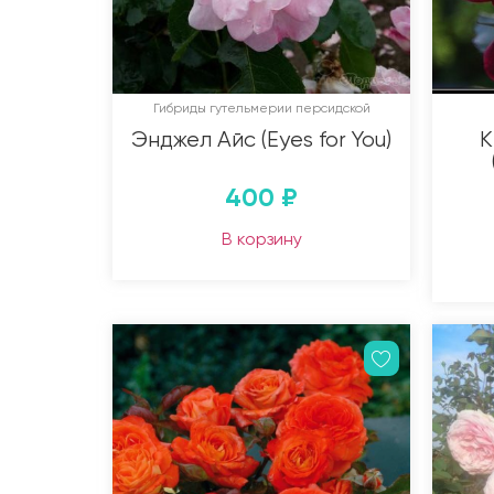
Гибриды гутельмерии персидской
Энджел Айс (Eyes for You)
К
400
₽
В корзину