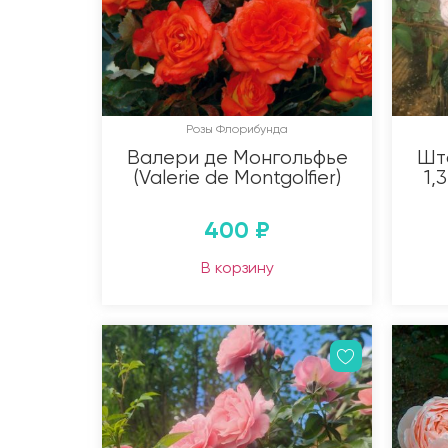
Розы Флорибунда
Валери де Монгольфье
Шт
(Valerie de Montgolfier)
1,
400
₽
В корзину