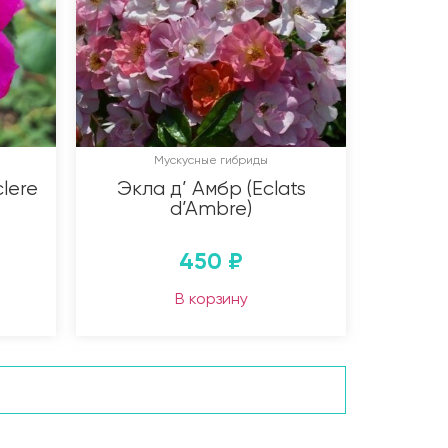
Мускусные гибриды
lere
Экла д’ Амбр (Eclats
d’Ambre)
450
₽
В корзину