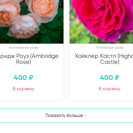
Английские розы
Плетистые розы
ридж Роуз (Ambridge
Хайклер Кастл (Highc
Rose)
Castle)
400
₽
400
₽
В корзину
В корзину
Показать больше