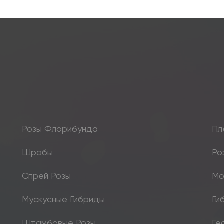
Розы Флорибунда
Пл
Шрабы
Ро
Спрей Розы
Мо
Мускусные Гибриды
Ги
Штамбовые Розы
Ге