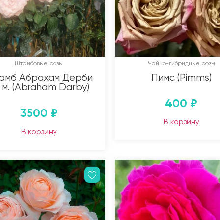
Штамбовые розы
Чайно-гибридные розы
амб Абрахам Дерби
Пимс (Pimms)
3 м. (Abraham Darby)
400
₽
3500
₽
В корзину
В корзину