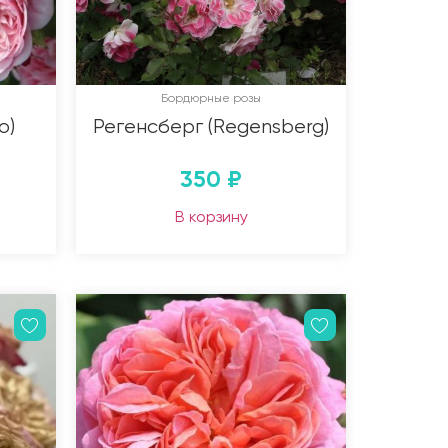
Бордюрные розы
o)
Регенсберг (Regensberg)
350
₽
В корзину