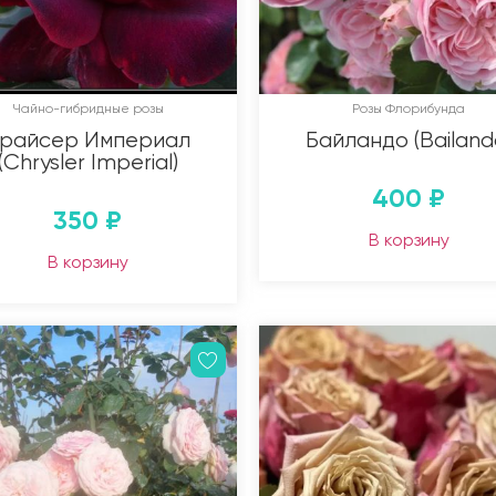
Чайно-гибридные розы
Розы Флорибунда
райсер Империал
Байландо (Bailand
(Chrysler Imperial)
400
₽
350
₽
В корзину
В корзину