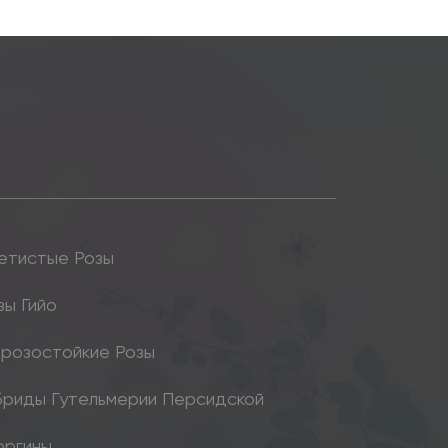
етистые Розы
зы Гийо
розостойкие Розы
бриды Гутельмерии Персидской
оргины