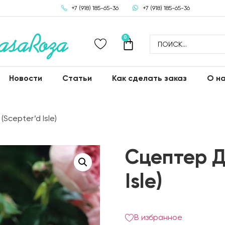
+7 (918) 185-65-36
+7 (918) 185-65-36
0
Новости
Статьи
Как сделать заказ
О н
Scepter’d Isle)
Сцептер Д
Isle)
В избранное