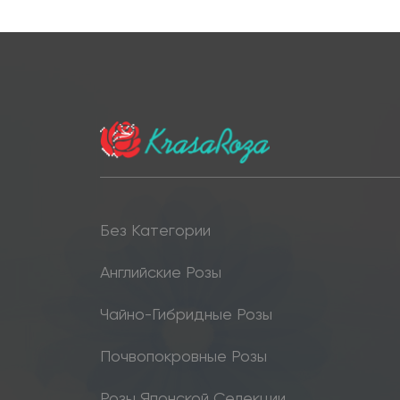
Без Категории
Английские Розы
Чайно-Гибридные Розы
Почвопокровные Розы
Розы Японской Селекции