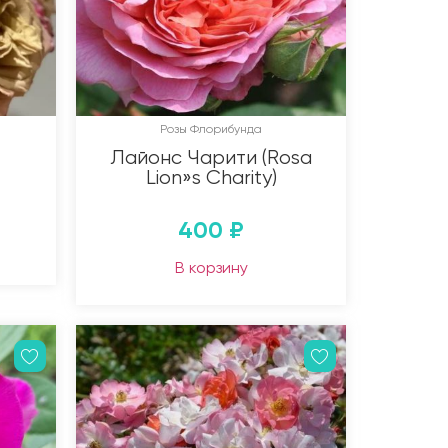
Розы Флорибунда
Лайонс Чарити (Rosa
Lion»s Charity)
400
₽
В корзину