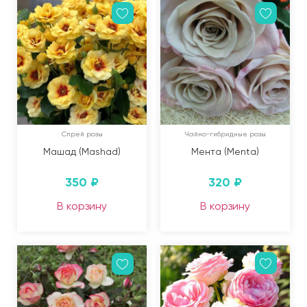
Спрей розы
Чайно-гибридные розы
Машад (Mashad)
Мента (Menta)
350
₽
320
₽
В корзину
В корзину