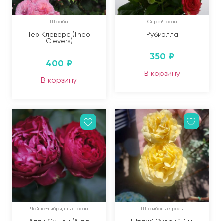
Шрабы
Спрей розы
Тео Клеверс (Theo
Рубиэлла
Clevers)
350
₽
400
₽
В корзину
В корзину
Чайно-гибридные розы
Штамбовые розы
Алан Сушон (Alain
Штамб Эуоси 1,3 м.