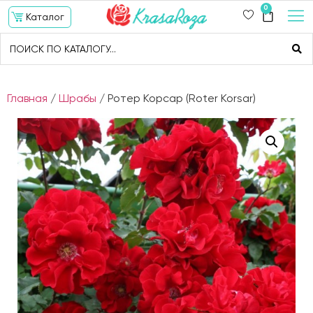
0
Каталог
Главная
/
Шрабы
/ Ротер Корсар (Roter Korsar)