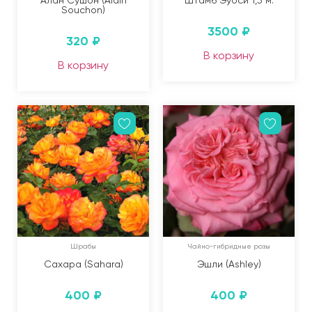
Souchon)
3500
₽
320
₽
В корзину
В корзину
Шрабы
Чайно-гибридные розы
Сахара (Sahara)
Эшли (Ashley)
400
₽
400
₽