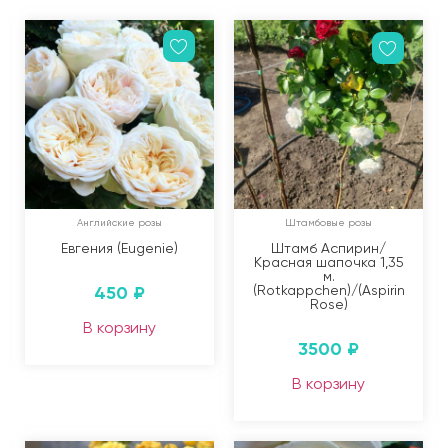
Английские розы
Штамбовые розы
Евгения (Eugenie)
Штамб Аспирин/
Красная шапочка 1,35
м.
450
₽
(Rotkappchen)/(Aspirin
Rose)
В корзину
3500
₽
В корзину