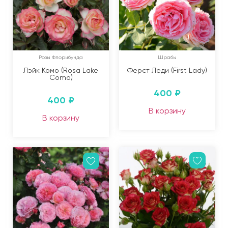
Розы Флорибунда
Шрабы
Лэйк Комо (Rosa Lake
Ферст Леди (First Lady)
Como)
400
₽
400
₽
В корзину
В корзину