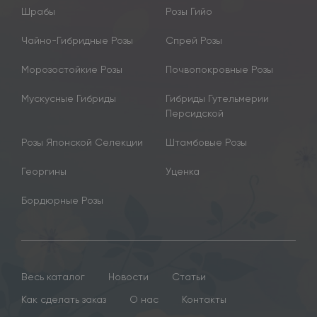
Шрабы
Розы Гийо
Чайно-Гибридные Розы
Спрей Розы
Морозостойкие Розы
Почвопокровные Розы
Мускусные Гибриды
Гибриды Гутельмерии
Персидской
Розы Японской Селекции
Штамбовые Розы
Георгины
Уценка
Бордюрные Розы
Весь каталог
Новости
Статьи
Как сделать заказ
О нас
Контакты