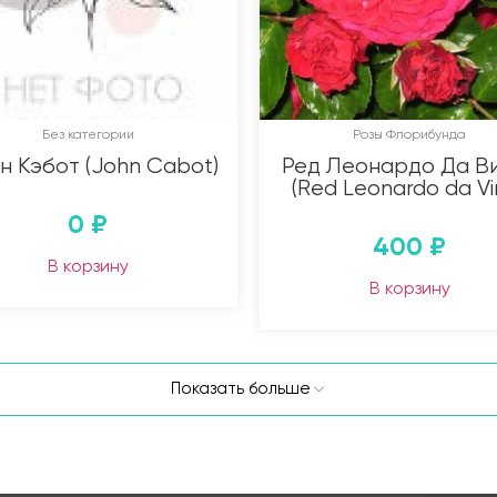
Без категории
Розы Флорибунда
н Кэбот (John Cabot)
Ред Леонардо Да В
(Red Leonardo da Vin
0
₽
400
₽
В корзину
В корзину
Показать больше