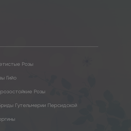
етистые Розы
зы Гийо
розостойкие Розы
бриды Гутельмерии Персидской
оргины