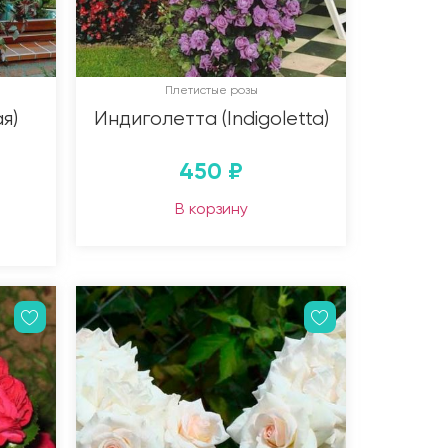
Плетистые розы
я)
Индиголетта (Indigoletta)
450
₽
В корзину