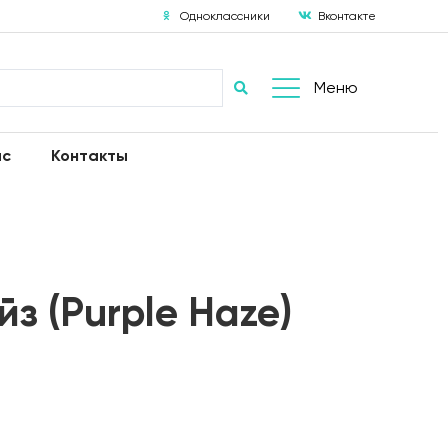
Одноклассники
Вконтакте
Меню
ас
Контакты
з (Purple Haze)