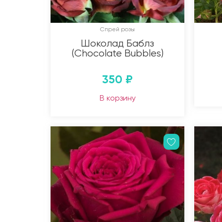
Спрей розы
Шоколад Баблз
(Chocolate Bubbles)
350
₽
В корзину