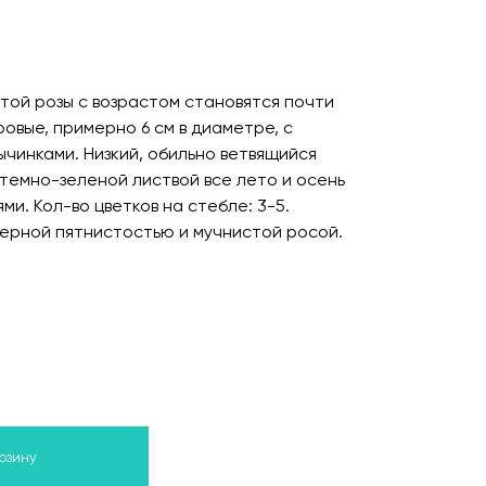
той розы с возрастом становятся почти
овые, примерно 6 см в диаметре, с
чинками. Низкий, обильно ветвящийся
 темно-зеленой листвой все лето и осень
и. Кол-во цветков на стебле: 3-5.
ерной пятнистостью и мучнистой росой.
орзину