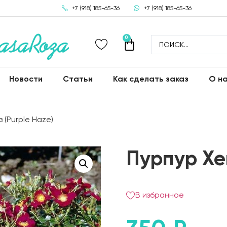
+7 (918) 185-65-36
+7 (918) 185-65-36
0
Новости
Статьи
Как сделать заказ
О н
 (Purple Haze)
Пурпур Хей
В избранное