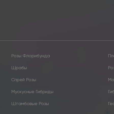
Розы Флорибунда
Пл
Шрабы
Ро
Спрей Розы
Мо
Мускусные Гибриды
Ги
Штамбовые Розы
Ге