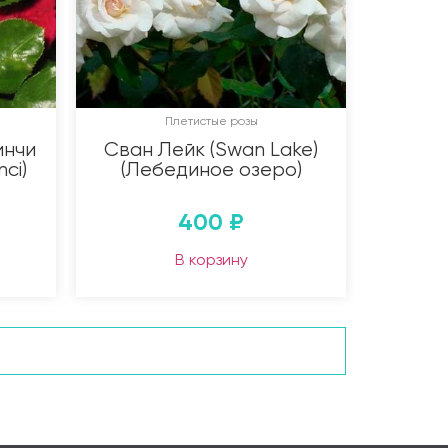
Плетистые розы
инчи
Сван Лейк (Swan Lake)
ci)
(Лебединое озеро)
400
₽
В корзину