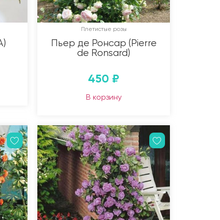
Плетистые розы
A)
Пьер де Ронсар (Pierre
de Ronsard)
450
₽
В корзину