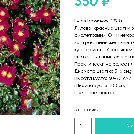
350
₽
Evers Германия, 1998 г.
Лилово-красные цветки э
фиолетовыми. Они немахр
контрастными желтыми ты
куст с сильно блестящей
цветет пышными соцветиям
Практически не болеет ч
Диаметр цветка: 5-6 см.;
Высота куста: 60-70 см.;
Ширина куста: 100 см.;
Цветение: повторное.
5 в наличии
В к