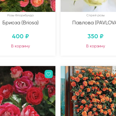
Розы Флорибунда
Спрей розы
Бриоза (Briosa)
Павлова (PAVLOV
400
₽
350
₽
В корзину
В корзину