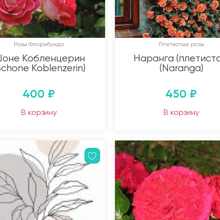
Розы Флорибунда
Плетистые розы
оне Кобленцерин
Наранга (плетиста
Schone Koblenzerin)
(Naranga)
400
₽
450
₽
В корзину
В корзину