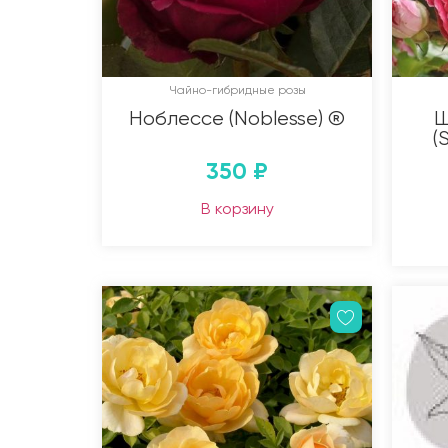
Чайно-гибридные розы
Ноблессе (Noblesse) ®
Ш
(
350
₽
В корзину