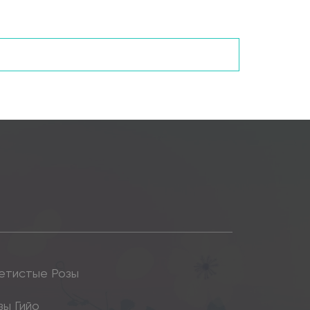
етистые Розы
зы Гийо