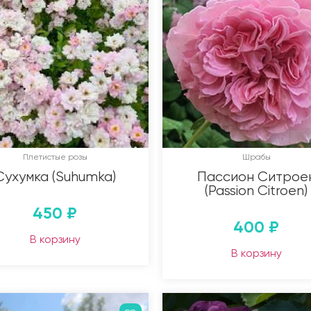
Плетистые розы
Шрабы
Сухумка (Suhumka)
Пассион Ситрое
(Passion Citroen)
450
₽
400
₽
В корзину
В корзину