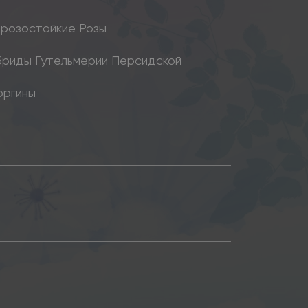
розостойкие Розы
бриды Гутельмерии Персидской
оргины