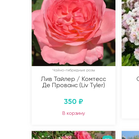
Чайно-гибридные розы
Лив Тайлер / Комтесс
Де Прованс (Liv Tyler)
350
₽
В корзину