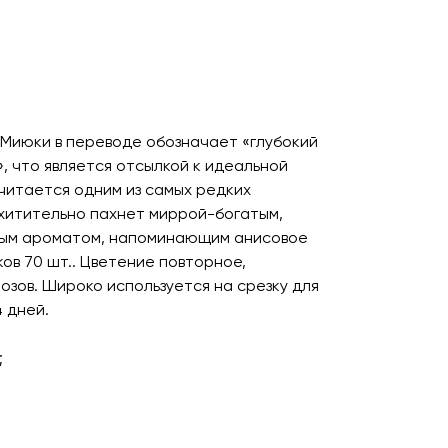
. Миюки в переводе обозначает «глубокий
», что является отсылкой к идеальной
считается одним из самых редких
хитительно пахнет миррой-богатым,
яным ароматом, напоминающим анисовое
ов 70 шт.. Цветение повторное,
зов. Широко используется на срезку для
4 дней.
;