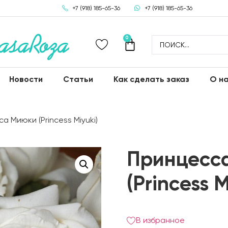
+7 (918) 185-65-36
+7 (918) 185-65-36
0
Новости
Статьи
Как сделать заказ
О н
а Миюки (Princess Miyuki)
Принцесс
(Princess M
В избранное