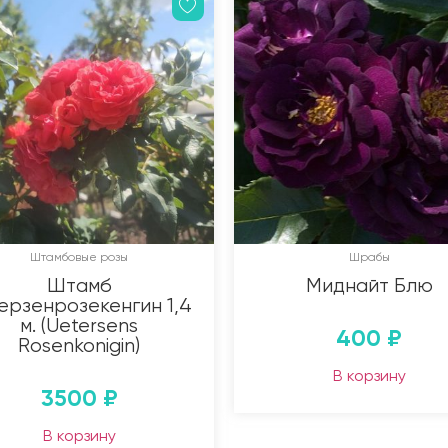
Штамбовые розы
Шрабы
Штамб
Миднайт Блю
рзенрозекенгин 1,4
м. (Uetersens
400
₽
Rosenkonigin)
В корзину
3500
₽
В корзину