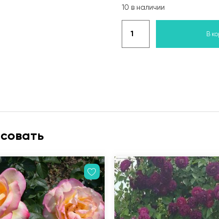
10 в наличии
В к
есовать