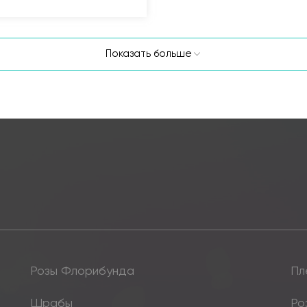
Показать больше
Розы Флорибунда
Пл
Шрабы
Ро