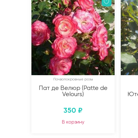
Почвопокровные розы
Пат де Велюр (Patte de
Velours)
Юте
350
₽
В корзину