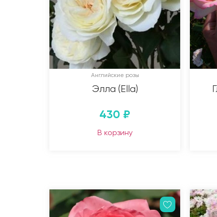
Английские розы
Элла (Ella)
Г
430
₽
В корзину