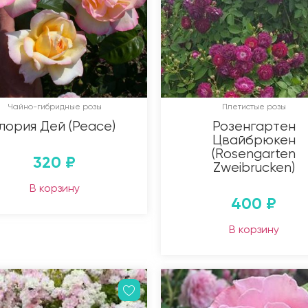
Чайно-гибридные розы
Плетистые розы
лория Дей (Peace)
Розенгартен
Цвайбрюкен
(Rosengarten
320
₽
Zweibrucken)
В корзину
400
₽
В корзину