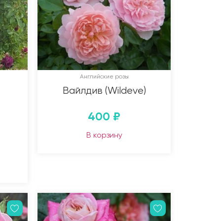
Английские розы
Вайлдив (Wildeve)
400
₽
В корзину