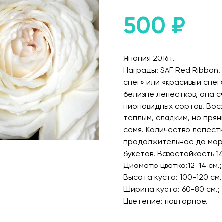
500
₽
Япония 2016 г.
Награды: SAF Red Ribbon
снег» или «красивый снег
белизне лепестков, она 
пионовидных сортов. Вос
теплым, сладким, но пр
семя. Количество лепестк
продолжительное до моро
букетов. Вазостойкость 1
Диаметр цветка:12-14 см.;
Высота куста: 100-120 см.
Ширина куста: 60-80 см.;
Цветение: повторное.