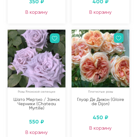
350
₽
400
₽
В корзину
В корзину
Розы Японской селекции
Плетистые розы
Шато Мертио / Замок
Глуар Де Дижон (Gloire
Черники (Chateau
de Dijon)
Myrtille)
450
₽
550
₽
В корзину
В корзину