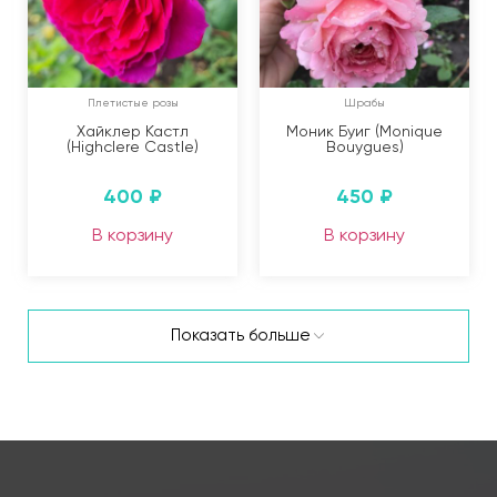
Плетистые розы
Шрабы
Хайклер Кастл
Моник Буиг (Monique
(Highclere Castle)
Bouygues)
400
₽
450
₽
В корзину
В корзину
Показать больше