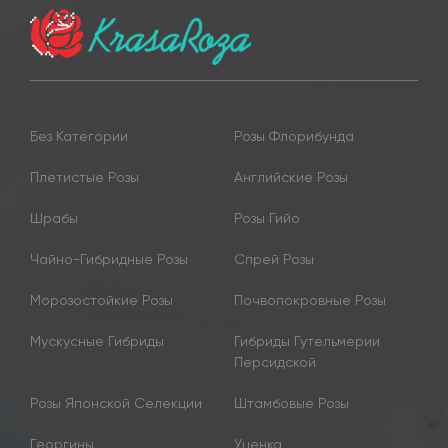
Без Категории
Розы Флорибунда
Плетистые Розы
Английские Розы
Шрабы
Розы Гийо
Чайно-Гибридные Розы
Спрей Розы
Морозостойкие Розы
Почвопокровные Розы
Мускусные Гибриды
Гибриды Гутельмерии
Персидской
Розы Японской Селекции
Штамбовые Розы
Георгины
Уценка