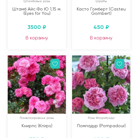
Штамбовые розы
Шрабы
Штамб Айс Фо Ю 1,15 м.
Касто Гомберт (Casteu
(Eyes for You)
Gombert)
3500
₽
450
₽
В корзину
В корзину
Почвопокровные розы
Розы Флорибунда
Книрпс (Knirps)
Помпадур (Pompadour)