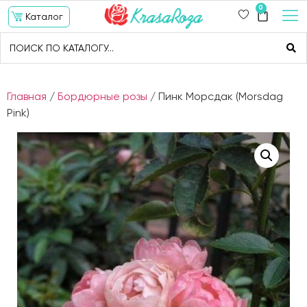
0
Каталог
Главная
/
Бордюрные розы
/ Пинк Морсдак (Morsdag
Pink)