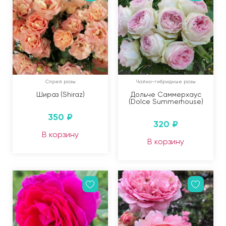
Спрей розы
Чайно-гибридные розы
Шираз (Shiraz)
Дольче Саммерхаус
(Dolce Summerhouse)
350
₽
320
₽
В корзину
В корзину