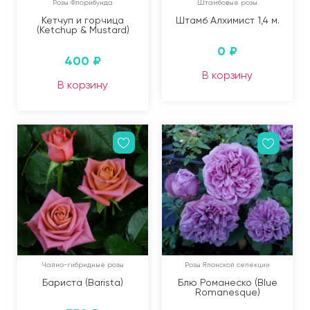
Розы Флорибунда
Штамбовые розы
Кетчуп и горчица
Штамб Алхимист 1,4 м.
(Ketchup & Mustard)
0
₽
400
₽
В корзину
В корзину
Чайно-гибридные розы
Розы Японской селекции
Бариста (Barista)
Блю Романеско (Blue
Romanesque)