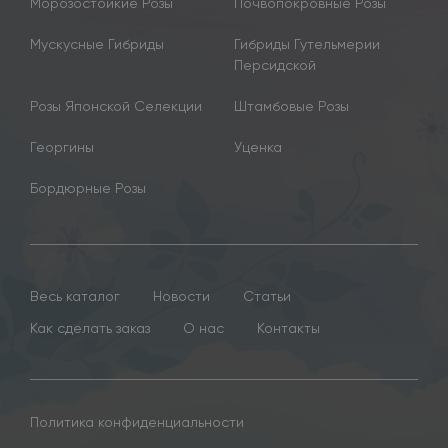
Морозостойкие Розы
Почвопокровные Розы
Мускусные Гибриды
Гибриды Гутельмерии
Персидской
Розы Японской Селекции
Штамбовые Розы
Георгины
Уценка
Бордюрные Розы
Весь каталог
Новости
Статьи
Как сделать заказ
О нас
Контакты
Политика конфиденциальности