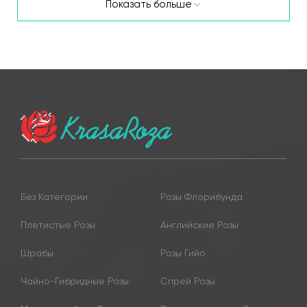
Показать больше
Без Категории
Розы Флорибунда
Плетистые Розы
Английские Розы
Шрабы
Розы Гийо
Чайно-Гибридные Розы
Спрей Розы