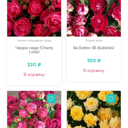
Чайно-гибридные розы
Спрей розы
Черри леди (Cherry
Би Баблс (Bi Bubbles)
Lady)
350
₽
320
₽
В корзину
В корзину