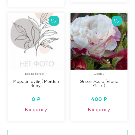
Без категории
Шрабы
Морден руби ( Morden
Эльен Жиле (Eliane
Ruby)
Gillet)
0
₽
400
₽
В корзину
В корзину