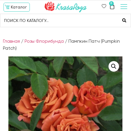
0
Каталог
Главная
/
Розы Флорибунда
/ Пампкин Патч (Pumpkin
Patch)