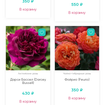
350
₽
550
₽
В корзину
В корзину
Английские розы
Чайно-гибридные розы
Дарси Бассел (Darcey
Фойрио (Feurio)
Bussell)
350
₽
430
₽
В корзину
В корзину