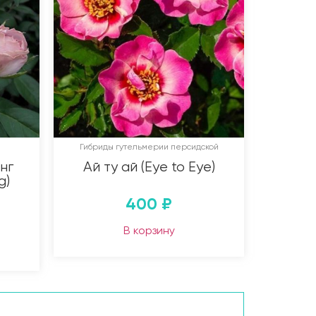
Гибриды гутельмерии персидской
нг
Ай ту ай (Eye to Eye)
g)
400
₽
В корзину