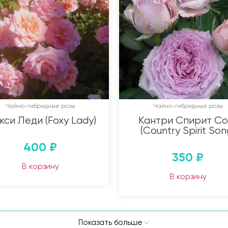
Чайно-гибридные розы
Чайно-гибридные розы
си Леди (Foxy Lady)
Кантри Спирит Со
(Country Spirit Son
400
₽
350
₽
В корзину
В корзину
Показать больше