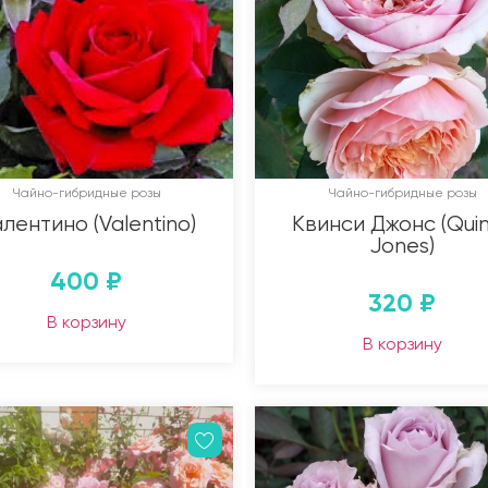
Чайно-гибридные розы
Чайно-гибридные розы
лентино (Valentino)
Квинси Джонс (Qui
Jones)
400
₽
320
₽
В корзину
В корзину