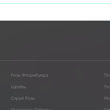
Розы Флорибунда
Пл
Шрабы
Ро
Спрей Розы
Мо
Мускусные Гибриды
Ги