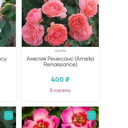
Шрабы
ncy
Амелия Ренесанс (Amelia
Renaissance)
400
₽
В корзину