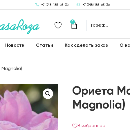
+7 (918) 185-65-36
+7 (918) 185-65-36
0
Новости
Статьи
Как сделать заказ
О н
 Magnolia)
Ориета Ма
Magnolia)
В избранное