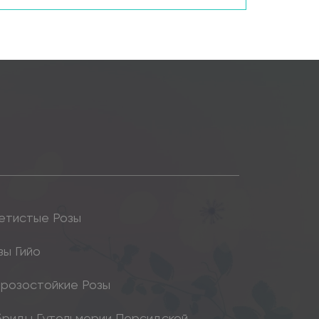
етистые Розы
зы Гийо
розостойкие Розы
бриды Гутельмерии Персидской