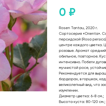
0
₽
Rosen Tantau, 2020 г.
Сортосерия «Orienta». С
персидской (Rosa persica)
центре каждого цветка. 
розовые. Аромат средний
обильное, повторное. Кус
интенсивно. Побеги дуго
мучнистой росе, устойчи
Рекомендуется для выращ
бордюрах, в горшках, кад
великолепный вид, что за
изумлении.
Диаметр цветка: 6-8 см.;
Высота куста: 80-120 см.;