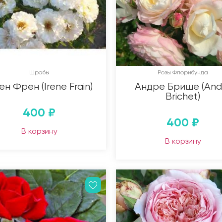
Шрабы
Розы Флорибунда
н Френ (Irene Frain)
Андре Брише (And
Brichet)
400
₽
400
₽
В корзину
В корзину