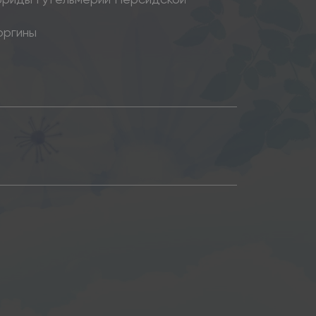
оргины