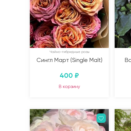
Чайно-гибридные розы
Сингл Март (Single Malt)
Ва
400
₽
В корзину