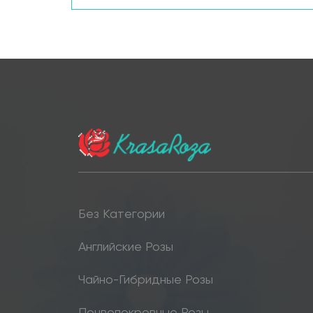
Без Категории
Английские Розы
Чайно-Гибридные Розы
Почвопокровные Розы