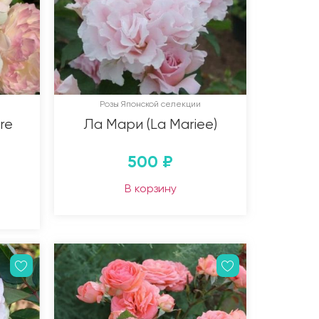
Розы Японской селекции
re
Ла Мари (La Mariee)
500
₽
В корзину