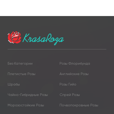
Без Категории
Розы Флорибунда
Плетистые Розы
Английские Розы
Шрабы
Розы Гийо
Чайно-Гибридные Розы
Спрей Розы
Морозостойкие Розы
Почвопокровные Розы