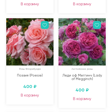
В корзину
В корзину
Розы Флорибунда
Английские розы
Поэзия (Poesie)
Леди оф Меггинч (Lady
of Megginch)
400
₽
400
₽
В корзину
В корзину