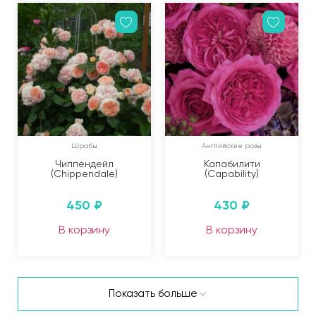
Шрабы
Английские розы
Чиппендейл
Капабилити
(Chippendale)
(Capability)
450
₽
430
₽
В корзину
В корзину
Показать больше