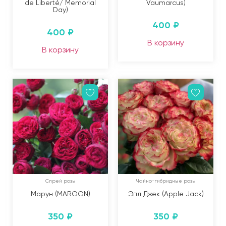
de Liberté/ Memorial
Vaumarcus)
Day)
400
₽
400
₽
В корзину
В корзину
Спрей розы
Чайно-гибридные розы
Марун (MAROON)
Эпл Джек (Apple Jack)
350
₽
350
₽