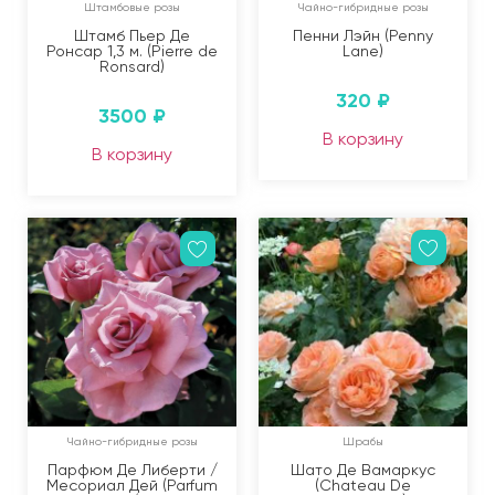
Штамбовые розы
Чайно-гибридные розы
Штамб Пьер Де
Пенни Лэйн (Penny
Ронсар 1,3 м. (Pierre de
Lane)
Ronsard)
320
₽
3500
₽
В корзину
В корзину
Чайно-гибридные розы
Шрабы
Парфюм Де Либерти /
Шато Де Вамаркус
Месориал Дей (Parfum
(Chateau De