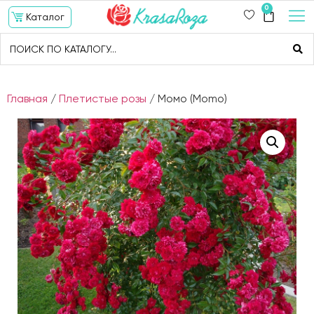
0
Каталог
Главная
/
Плетистые розы
/ Момо (Momo)