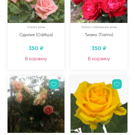
Спрей розы
Чайно-гибридные розы
Одилия (Odilliya)
Тиамо (Tiamo)
350
₽
350
₽
В корзину
В корзину