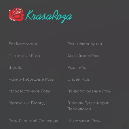
Без Категории
Розы Флорибунда
Плетистые Розы
Английские Розы
Шрабы
Розы Гийо
Чайно-Гибридные Розы
Спрей Розы
Морозостойкие Розы
Почвопокровные Розы
Мускусные Гибриды
Гибриды Гутельмерии
Персидской
Розы Японской Селекции
Штамбовые Розы