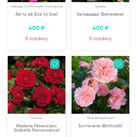
Гибриды гутельмерии персидской
Шрабы
Ай ту ай (Eye to Eye)
Бельведер (Belvedere)
400
₽
400
₽
В корзину
В корзину
Шрабы
Розы Флорибунда
Изабель Ренессанс
Боттичели (Botticelli)
(Isabelle Renaissance)