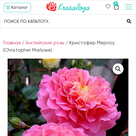
0
Каталог
Главная
/
Английские розы
/ Кристофер Мерлоу
(Christopher Marlowe)