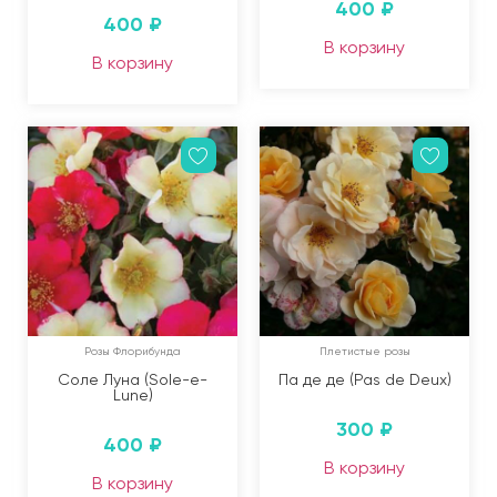
400
₽
400
₽
В корзину
В корзину
Розы Флорибунда
Плетистые розы
Соле Луна (Sole-e-
Па де де (Pas de Deux)
Lune)
300
₽
400
₽
В корзину
В корзину