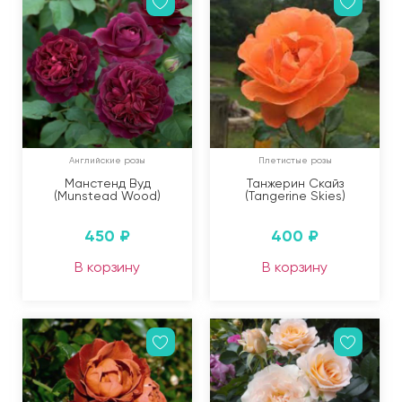
Английские розы
Плетистые розы
Манстенд Вуд
Танжерин Скайз
(Munstead Wood)
(Tangerine Skies)
450
₽
400
₽
В корзину
В корзину