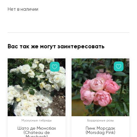
Нет в наличии
Вас так же могут заинтересовать
Мускусные гибриды
Бордюрные розы
Шато де Мюнсбах
Пинк Морсдак
(Chateau de
(Morsdag Pink)
Munsbach)