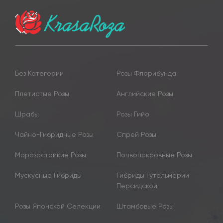
Без Категории
Розы Флорибунда
Плетистые Розы
Английские Розы
Шрабы
Розы Гийо
Чайно-Гибридные Розы
Спрей Розы
Морозостойкие Розы
Почвопокровные Розы
Мускусные Гибриды
Гибриды Гутельмерии
Персидской
Розы Японской Селекции
Штамбовые Розы