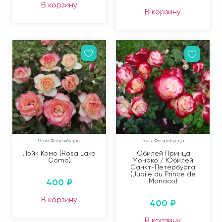
В корзину
В корзину
Розы Флорибунда
Розы Флорибунда
Лэйк Комо (Rosa Lake
Юбилей Принца
Como)
Монако / Юбилей
Санкт-Петербурга
(Jubile du Prince de
400
₽
Monaco)
В корзину
400
₽
В корзину