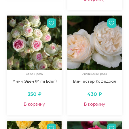
Спрей розы
Английские розы
Мими Эден (Mimi Eden)
Винчестер Кафедрал
350
₽
430
₽
В корзину
В корзину