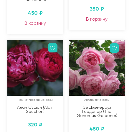
350
₽
450
₽
В корзину
В корзину
Чайно-гибридные розы
Английские розы
Алан Сушон (Alain
Зе Дженероуз
Souchon)
Гарденер (The
Generous Gardener)
320
₽
450
₽