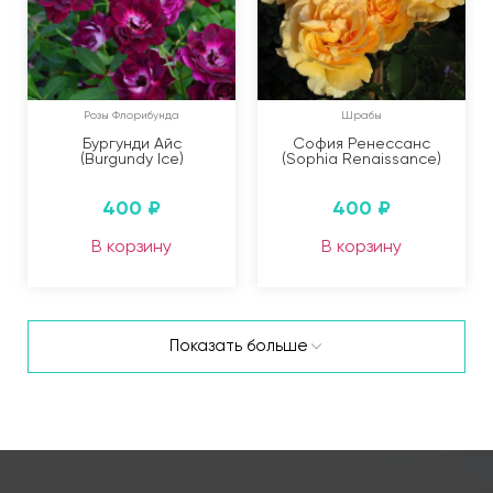
Розы Флорибунда
Шрабы
Бургунди Айс
София Ренессанс
(Burgundy Ice)
(Sophia Renaissance)
400
₽
400
₽
В корзину
В корзину
Показать больше