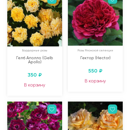
Бордюрные розы
Розы Японской селекции
Гелб Аполло (Gelb
Гектор (Hector)
Apollo)
550
₽
350
₽
В корзину
В корзину