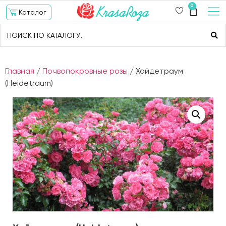
0
Каталог
Главная
/
Почвопокровные розы
/ Хайдетраум
(Heidetraum)