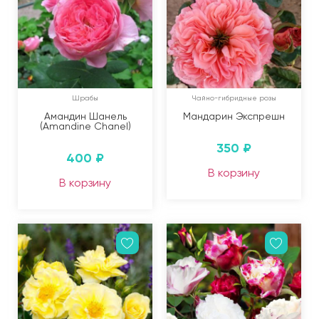
Шрабы
Чайно-гибридные розы
Амандин Шанель
Мандарин Экспрешн
(Amandine Chanel)
350
₽
400
₽
В корзину
В корзину