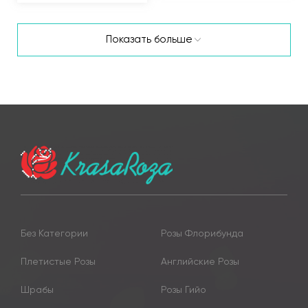
Показать больше
Без Категории
Розы Флорибунда
Плетистые Розы
Английские Розы
Шрабы
Розы Гийо