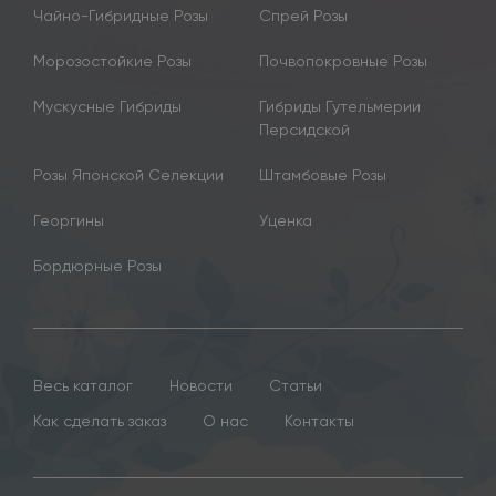
Чайно-Гибридные Розы
Спрей Розы
Морозостойкие Розы
Почвопокровные Розы
Мускусные Гибриды
Гибриды Гутельмерии
Персидской
Розы Японской Селекции
Штамбовые Розы
Георгины
Уценка
Бордюрные Розы
Весь каталог
Новости
Статьи
Как сделать заказ
О нас
Контакты