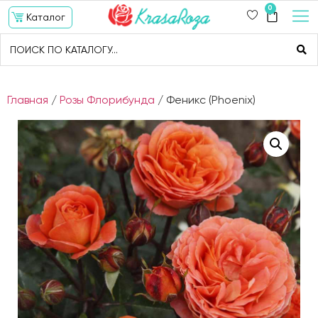
0
Каталог
Главная
/
Розы Флорибунда
/ Феникс (Phoenix)