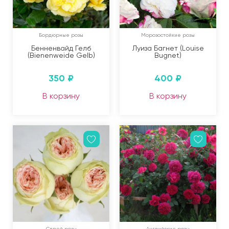
Бордюрные розы
Морозостойкие розы
Бенненвайд Гелб
Луиза Багнет (Louise
(Bienenweide Gelb)
Bugnet)
350
₽
400
₽
В корзину
В корзину
Спрей розы
Английские розы