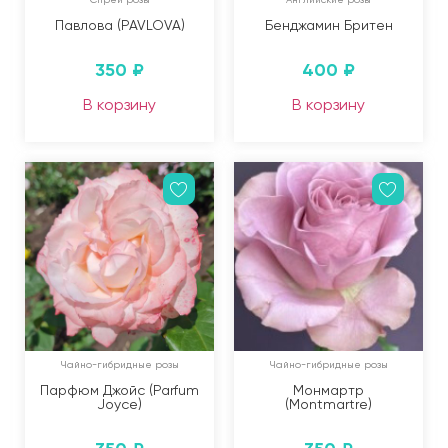
Павлова (PAVLOVA)
Бенджамин Бритен
350
₽
400
₽
В корзину
В корзину
Чайно-гибридные розы
Чайно-гибридные розы
Парфюм Джойс (Parfum
Монмартр
Joyce)
(Montmartre)