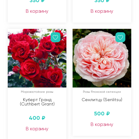
350
₽
350
₽
В корзину
В корзину
Морозостойкие розы
Розы Японской селекции
Куберт Гранд
Сенлитцу (Senlitsu)
(Cuthbert Grant)
500
₽
400
₽
В корзину
В корзину