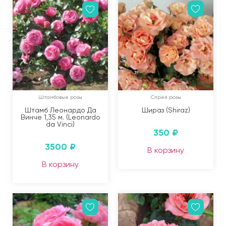
Штамбовые розы
Спрей розы
Штамб Леонардо Да
Шираз (Shiraz)
Винче 1,35 м. (Leonardo
da Vinci)
350
₽
3500
₽
В корзину
В корзину