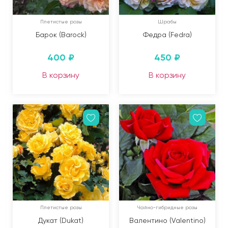
Плетистые розы
Шрабы
Барок (Barock)
Федра (Fedra)
400
₽
450
₽
В корзину
В корзину
Плетистые розы
Чайно-гибридные розы
Дукат (Dukat)
Валентино (Valentino)