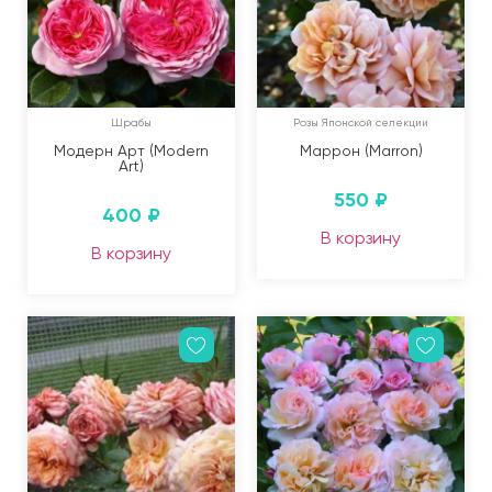
Шрабы
Розы Японской селекции
Модерн Арт (Modern
Маррон (Marron)
Art)
550
₽
400
₽
В корзину
В корзину