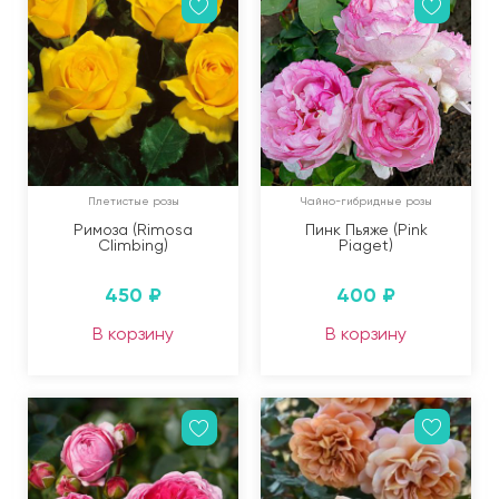
Плетистые розы
Чайно-гибридные розы
Римоза (Rimosa
Пинк Пьяже (Pink
Climbing)
Piaget)
450
₽
400
₽
В корзину
В корзину