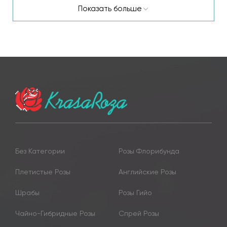
Показать больше
Без Категории
Розы Флорибунда
Плетистые Розы
Английские Розы
Шрабы
Розы Гийо
Чайно-Гибридные Розы
Спрей Розы