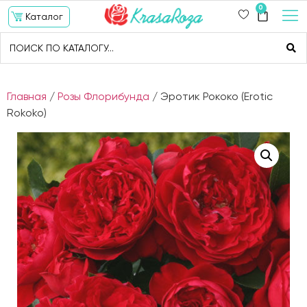
0
Каталог
Главная
/
Розы Флорибунда
/ Эротик Рококо (Erotic
Rokoko)