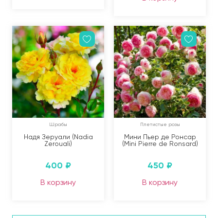
Шрабы
Плетистые розы
Надя Зеруали (Nadia
Мини Пьер де Ронсар
Zerouali)
(Mini Pierre de Ronsard)
400
₽
450
₽
В корзину
В корзину